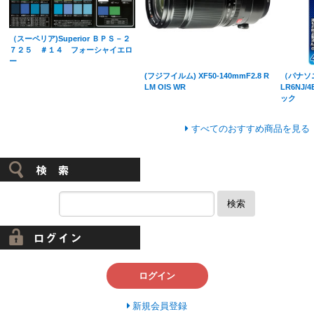
（スーペリア)Superior ＢＰＳ－２
７２５ ＃１４ フォーシャイエロ
ー
(フジフイルム) XF50-140mmF2.8 R
（パナソニ
LM OIS WR
LR6NJ
ック
すべてのおすすめ商品を見る
検索
ログイン
新規会員登録