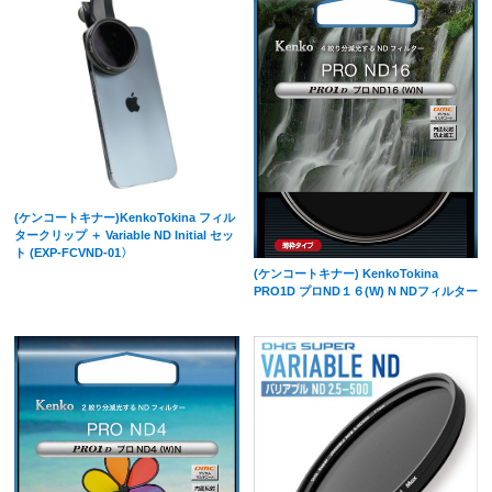
(ケンコートキナー)KenkoTokina フィル
タークリップ ＋ Variable ND Initial セッ
ト (EXP-FCVND-01〉
(ケンコートキナー) KenkoTokina
PRO1D プロND１６(W) N NDフィルター