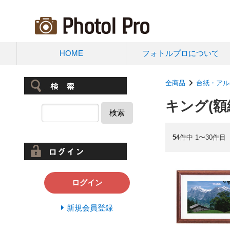
HOME
フォトルプロについて
全商品
台紙・アル
キング(額
検索
54
件中 1〜30件目
ログイン
新規会員登録