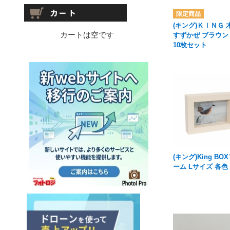
(キング)ＫＩＮＧ 
カートは空です
すずかぜ ブラウン
10枚セット
(キング)King BO
ーム Lサイズ 各色