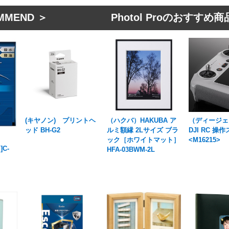
MMEND ＞ Photol Proのおすすめ商
(キヤノン) プリントヘ
（ハクバ）HAKUBA ア
（ディージェ
ッド BH-G2
ルミ額縁 2Lサイズ ブラ
DJI RC 操
ック［ホワイトマット］
<M16215>
]C-
HFA-03BWM-2L