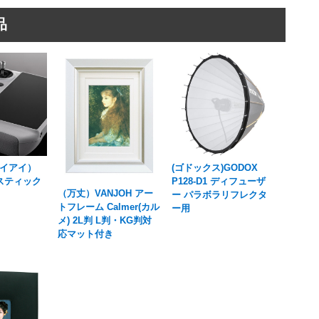
品
イアイ）
(ゴドックス)GODOX
作スティック
P128-D1 ディフューザ
（万丈）VANJOH アー
ー パラボラリフレクタ
トフレーム Calmer(カル
ー用
メ) 2L判 L判・KG判対
応マット付き