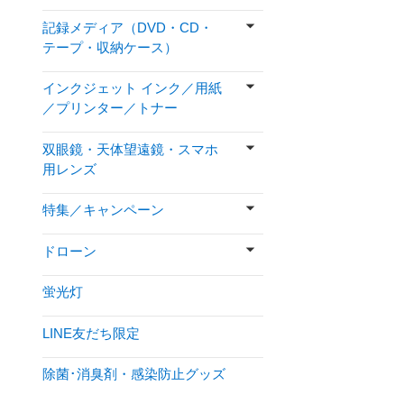
記録メディア（DVD・CD・
テープ・収納ケース）
インクジェット インク／用紙
／プリンター／トナー
双眼鏡・天体望遠鏡・スマホ
用レンズ
特集／キャンペーン
ドローン
蛍光灯
LINE友だち限定
除菌･消臭剤・感染防止グッズ