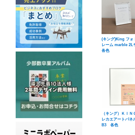
(キング)King フ
レーム marble 2
各色
（キング）ＫＩＮＧ
レカエアートパネル
B3 各色