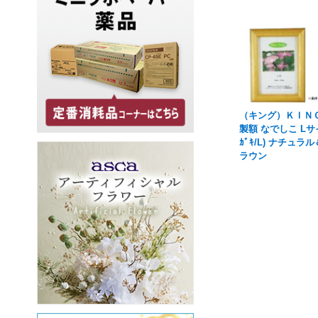
（キング）ＫＩＮＧ
製額 なでしこ Lサ
ｶﾞｷ/L) ナチュラ
ラウン