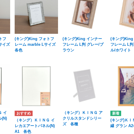
ォトフ
(キング)King フォトフ
(キング)King インナー
(キング)Kin
Lサイズ
レーム marble Lサイズ
フレーム L判 グレー/ブ
フレーム L判
各色
ラウン
ル/ホワイト
 イ
（キング）ＫＩＮＧ ア
(N)
クリルスタンドシリー
（キング）ＫＩＮＧ イ
(キング)ＫＩ
ズ 各種
レカエアートパネル(N)
縁 グラン A
A1 各色