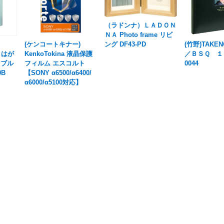
（ラドンナ）ＬＡＤＯＮ
ＮＡ Photo frame リビ
ング DF43-PD
(ケンコートキナー)
(竹野)TAK
I はが
KenkoTokina 液晶保護
／ＢＳＱ １０
 ブル
フィルム エスコルト
0044
0B
【SONY α6500/α6400/
α6000/α5100対応】