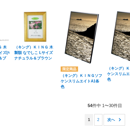
 木
（キング）ＫＩＮＧ 木
イズ(ﾊ
製額 なでしこ Lサイズ
ル＆ブ
ナチュラル＆ブラウン
（キング）Ｋ
ケンスリムエ
（キング）ＫＩＮＧソフ
色
ケンスリムエイトA1各
色
54
件中 1〜30件目
1
2