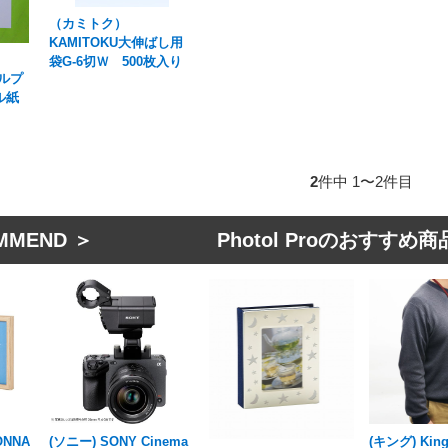
（カミトク）
KAMITOKU大伸ばし用
袋G-6切Ｗ 500枚入り
タルプ
ル紙
2
件中 1〜2件目
MMEND ＞ Photol Proのおすすめ商
NNA
(ソニー) SONY Cinema
(キング) Kin