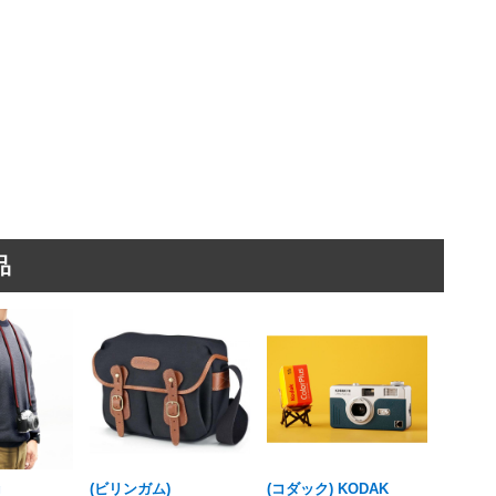
品
g
(ビリンガム)
(コダック) KODAK