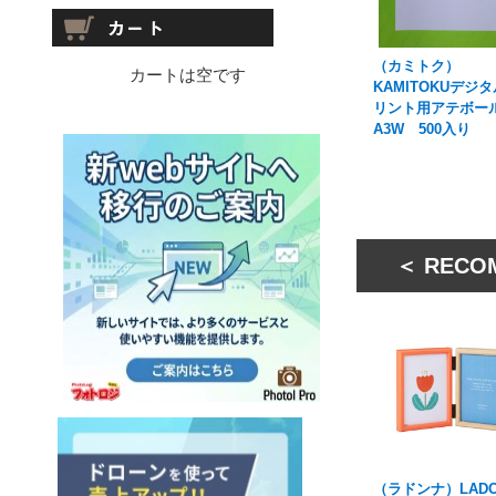
（カミトク）
カートは空です
KAMITOKUデジ
リント用アテボー
A3W 500入り
＜ RECO
（ラドンナ）LADO