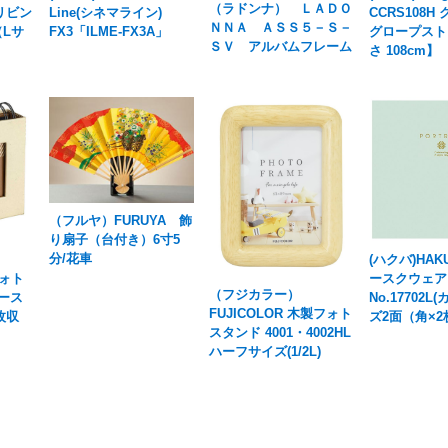
（ラドンナ） ＬＡＤＯ
リビン
Line(シネマライン)
CCRS108H
ＮＮＡ ＡＳＳ５－Ｓ－
（Lサ
FX3「ILME-FX3A」
グロープスト
ＳＶ アルバムフレーム
さ 108cm】
（フルヤ）FURUYA 飾
り扇子（台付き）6寸5
分/花車
(ハクバ)HA
フォト
ースクウェア
（フジカラー）
ース
No.17702L
FUJICOLOR 木製フォト
枚収
ズ2面（角×
スタンド 4001・4002HL
ハーフサイズ(1/2L)