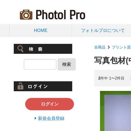
HOME
フォトルプロについて
全商品
プリント資
写真包材(
検索
2
件中 1〜2件目
ログイン
新規会員登録