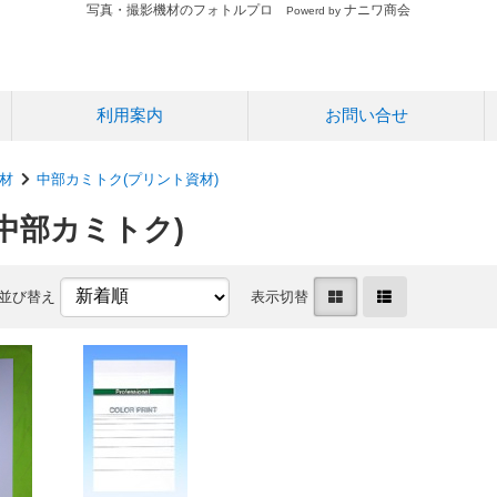
写真・撮影機材のフォトルプロ
ナニワ商会
Powerd by
利用案内
お問い合せ
材
中部カミトク(プリント資材)
中部カミトク)
並び替え
表示切替