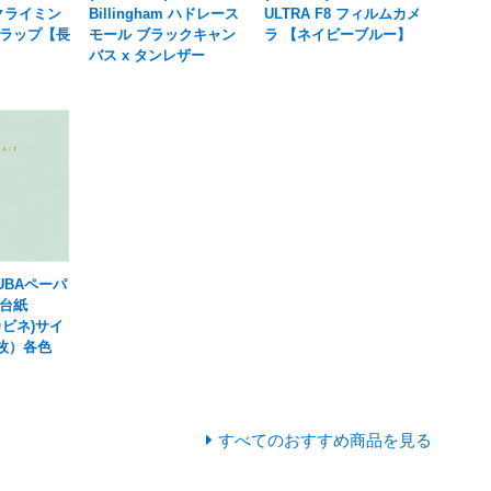
 クライミン
Billingham ハドレース
ULTRA F8 フィルムカメ
ラップ【長
モール ブラックキャン
ラ 【ネイビーブルー】
バス x タンレザー
KUBAペーパ
台紙
(カビネ)サイ
2枚）各色
すべてのおすすめ商品を見る