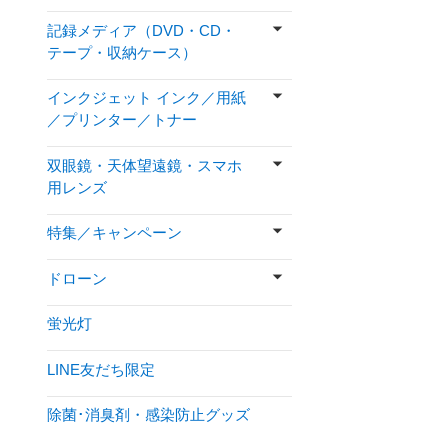
記録メディア（DVD・CD・
テープ・収納ケース）
インクジェット インク／用紙
／プリンター／トナー
双眼鏡・天体望遠鏡・スマホ
用レンズ
特集／キャンペーン
ドローン
蛍光灯
LINE友だち限定
除菌･消臭剤・感染防止グッズ