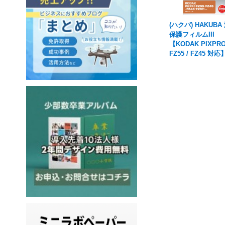
(ハクバ) HAKUBA
保護フィルムIII
【KODAK PIXPR
FZ55 / FZ45 対応