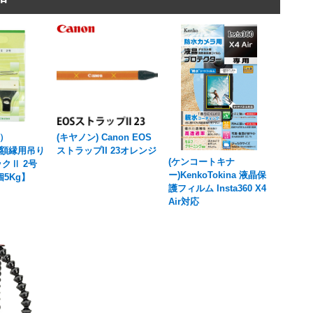
）
(キヤノン) Canon EOS
R 額縁用吊り
ストラップII 23オレンジ
(ケンコートキナ
クⅡ 2号
ー)KenkoTokina 液晶保
5Kg】
護フィルム Insta360 X4
Air対応