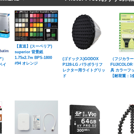
【直送】(スーペリア)
superior 背景紙
1.75x2.7m BPS-1800
ア）
(ゴドックス)GODOX
（フジカラー
#94 オレンジ
ーベイ
P128-LG パラボラリフ
FUJICOLO
レクター用ライトグリッ
具 カラーフッ
ド
【耐荷重：1個