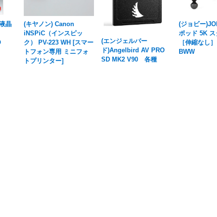
 液晶
(キヤノン) Canon
(ジョビー)J
iNSPiC（インスピッ
ポッド 5K ス
(エンジェルバー
O
ク） PV-223 WH [スマー
［伸縮なし］ J
ド)Angelbird AV PRO
】
トフォン専用 ミニフォ
BWW
SD MK2 V90 各種
トプリンター]