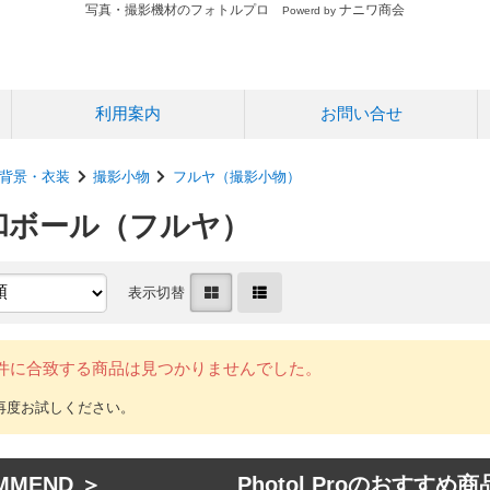
写真・撮影機材のフォトルプロ
ナニワ商会
Powerd by
利用案内
お問い合せ
背景・衣装
撮影小物
フルヤ（撮影小物）
 和ボール（フルヤ）
表示切替
件に合致する商品は見つかりませんでした。
MMEND ＞ Photol Proのおすすめ商