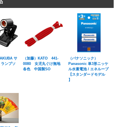
品
AKUBA サ
（加藤）KATO 441-
（パナソニック）
 ランプソ
0080 女児丸ぐけ無地
Panasonic 単3形ニッケ
各色 中国製SO
ル水素電池 / エネループ
【スタンダードモデル
】