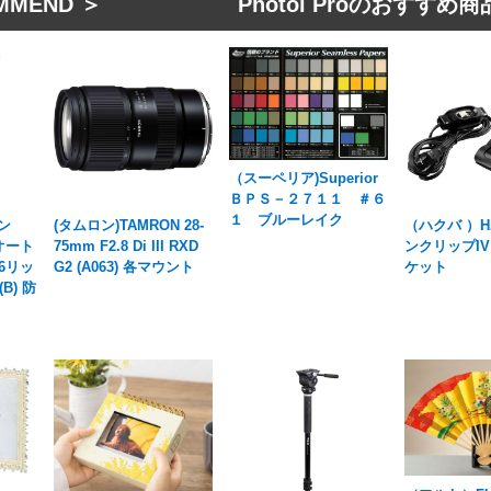
MMEND ＞ Photol Proのおすすめ商
（スーペリア)Superior
ＢＰＳ－２７１１ ＃６
１ ブルーレイク
ン
(タムロン)TAMRON 28-
（ハクバ ）H
 オート
75mm F2.8 Di III RXD
ンクリップIV
6リッ
G2 (A063) 各マウント
ケット
(B) 防