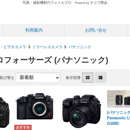
写真・撮影機材のフォトルプロ
ナニワ商会
Powerd by
利用案内
お問い合せ
・ビデオカメラ
ミラーレスカメラ
パナソニック
フォーサーズ (パナソニック)
並び替え
表示切替
(パナソニック
Panasonic L
G100D