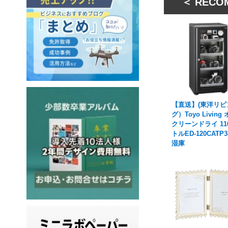
＜ RECO
【直送】(東洋リビ
グ）Toyo Living
クリーンドライ 11
トルED-120CATP3
湿庫