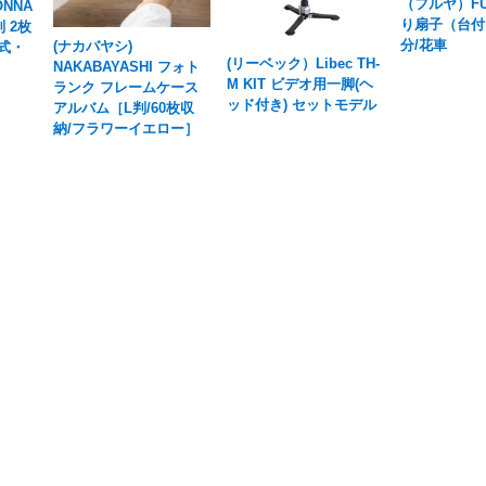
（フルヤ）FU
NNA
り扇子（台付
 2枚
分/花車
(ナカバヤシ)
婚式・
(リーベック）Libec TH-
NAKABAYASHI フォト
M KIT ビデオ用一脚(ヘ
ランク フレームケース
ッド付き) セットモデル
アルバム［L判/60枚収
納/フラワーイエロー］