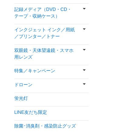
記録メディア（DVD・CD・
テープ・収納ケース）
インクジェット インク／用紙
／プリンター／トナー
双眼鏡・天体望遠鏡・スマホ
用レンズ
特集／キャンペーン
ドローン
蛍光灯
LINE友だち限定
除菌･消臭剤・感染防止グッズ