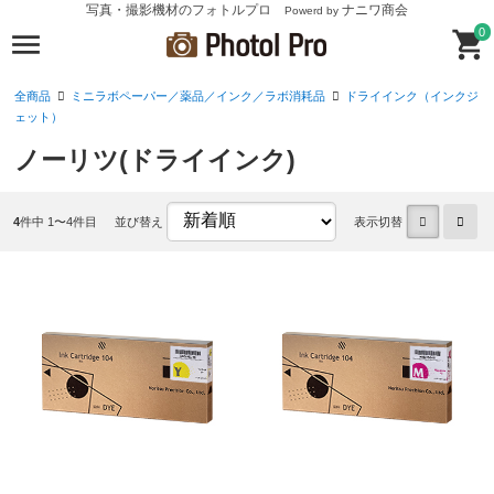
写真・撮影機材のフォトルプロ
ナニワ商会
Powerd by
0
全商品
ミニラボペーパー／薬品／インク／ラボ消耗品
ドライインク（インクジ
ェット）
ノーリツ(ドライインク)
4
件中 1〜4件目
並び替え
表示切替