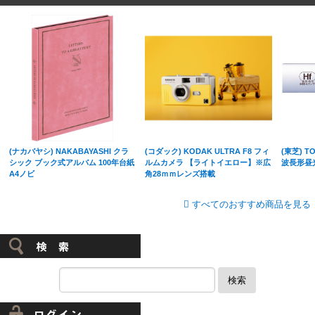
(ナカバヤシ) NAKABAYASHI クラ
(コダック) KODAK ULTRA F8 フィ
(東芝) TO
シック ブック式アルバム 100年台紙
ルムカメラ 【ライトイエロー】※広
波長形昼
A4ノビ
角28ｍｍレンズ搭載
すべてのおすすめ商品を見る
検索