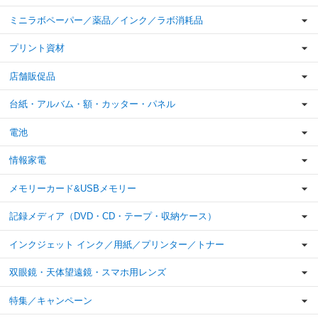
ミニラボペーパー／薬品／インク／ラボ消耗品
プリント資材
店舗販促品
台紙・アルバム・額・カッター・パネル
電池
情報家電
メモリーカード&USBメモリー
記録メディア（DVD・CD・テープ・収納ケース）
インクジェット インク／用紙／プリンター／トナー
双眼鏡・天体望遠鏡・スマホ用レンズ
特集／キャンペーン