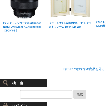
（カミトク
(フォクトレンダー) voigtlander
（ラドンナ）LADONNA リビングフ
（2000
NOKTON 50mm F1 Aspherical
ォトフレーム DF44-LD-WH
【SONY-E】
すべてのおすすめ商品を見る
検索