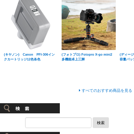
(キヤノン) Canon PFI-306イン
(フォトプロ) Fotopro X-go mini2
(ディージェ
クカートリッジ12色各色
多機能卓上三脚
容量バッテ
すべてのおすすめ商品を見る
検索