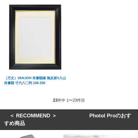
（万丈）VANJOH 肖像額縁 無反射V入山
肖像額 寸六八〇判 106-250
23
件中 1〜23件目
＜ RECOMMEND ＞ Photol Proのおす
すめ商品