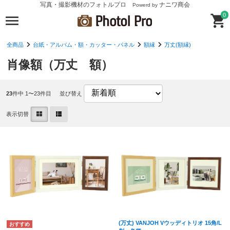
写真・撮影機材のフォトルプロ
ナニワ商会
Powerd by
0
全商品
台紙・アルバム・額・カッター・パネル
額縁
万丈(額縁)
肖像額（万丈 額）
23
件中 1〜23件目
並び替え
表示切替
(万丈) VANJOH Vウッディトリオ 15角/L