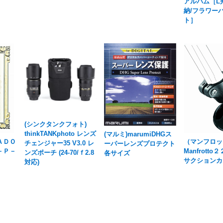
アルバム［L判
納/フラワー
ト］
(シンクタンクフォト)
thinkTANKphoto レンズ
(マルミ)marumiDHGス
ＡＤＯ
（マンフロッ
チェンジャー35 V3.0 レ
ーパーレンズプロテクト
－Ｐ－
Manfrott
ンズポーチ (24-70/ｆ2.8
各サイズ
サクションカ
対応)