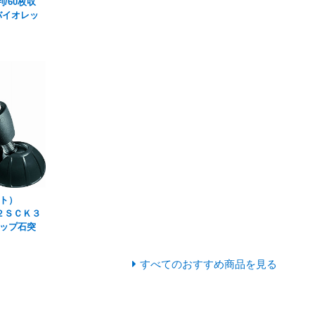
/60枚収
バイオレッ
ト）
o２２ＳＣＫ３
ップ石突
すべてのおすすめ商品を見る