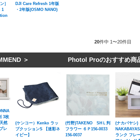
ラン］
DJI Care Refresh 1年版
 1
・2年版(OSMO NANO)
tion
20
件中 1〜20件目
MMEND ＞ Photol Proのおすすめ商
NNA
 3枚
 天然
(ケンコー）Kenko ラッ
(竹野)TAKENO SHＬ判
(ナカバヤシ)
プレ
プクッションS 【迷彩ネ
フラワー ６Ｐ156-0033
NAKABAYA
イビー】
156-0037
ランク フレ