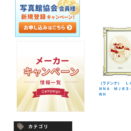
（ラドンナ） Ｌ
ＮＮＡ ＭＪ６３
ＷＨ