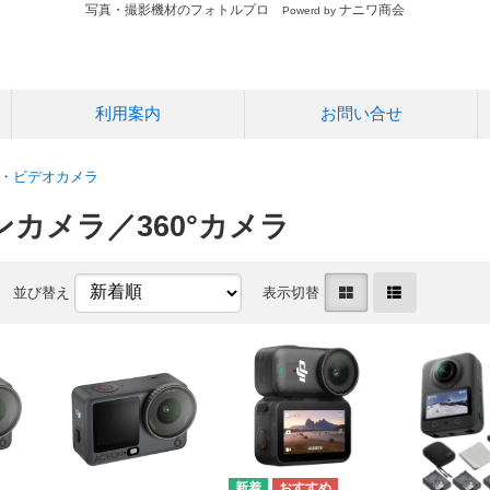
写真・撮影機材のフォトルプロ
ナニワ商会
Powerd by
利用案内
お問い合せ
・ビデオカメラ
カメラ／360°カメラ
並び替え
表示切替