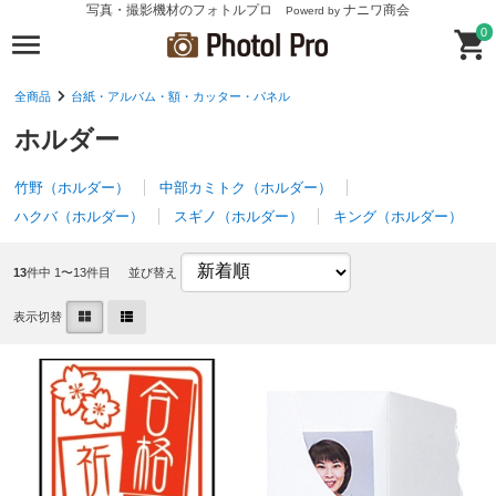
写真・撮影機材のフォトルプロ
ナニワ商会
Powerd by
0
全商品
台紙・アルバム・額・カッター・パネル
ホルダー
竹野（ホルダー）
中部カミトク（ホルダー）
ハクバ（ホルダー）
スギノ（ホルダー）
キング（ホルダー）
13
件中 1〜13件目
並び替え
表示切替