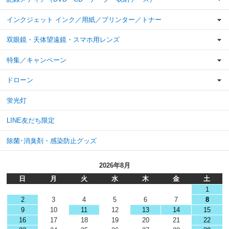
インクジェット インク／用紙／プリンター／トナー
双眼鏡・天体望遠鏡・スマホ用レンズ
特集／キャンペーン
ドローン
蛍光灯
LINE友だち限定
除菌･消臭剤・感染防止グッズ
2026年8月
日
月
火
水
木
金
土
1
2
3
4
5
6
7
8
9
10
11
12
13
14
15
16
17
18
19
20
21
22