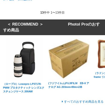
13
件中 1〜13件目
＜ RECOMMEND ＞ Photol Proのおす
すめ商品
（ラドンナ
frame リ
(フジフイルム)FUJIFILM EB-II ア
（ロープロ）Lowepro LP37178-
ナログ AG 203mm×90m×2本
PWW プロタクティック レンズエク
スチェンジケース 200AW
すべてのおすすめ商品を見る