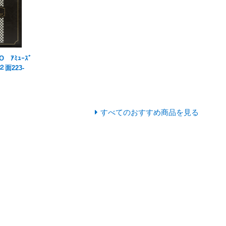
O ｱﾐｭｰｽﾞ
ｸ２面223-
すべてのおすすめ商品を見る