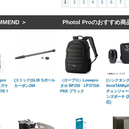
1
2
3
4
5
6
7
MMEND ＞ Photol Proのおすすめ商
pro
(スリック)SLIK Sポール
（ロープロ）Lowepro
(シンクタン
レンズケ
カーボン284
タホ BP150 LP37318-
thinkTANK
-70/ｆ
PKK ブラック
チェンジャー25
ンズポーチ (24
応)