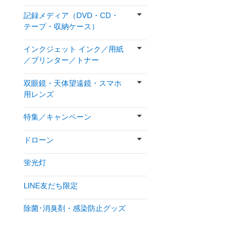
記録メディア（DVD・CD・
テープ・収納ケース）
インクジェット インク／用紙
／プリンター／トナー
双眼鏡・天体望遠鏡・スマホ
用レンズ
特集／キャンペーン
ドローン
蛍光灯
LINE友だち限定
除菌･消臭剤・感染防止グッズ