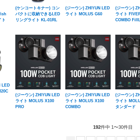
(ケンコートキナー) コン
(ジーウン) ZHIYUN LED
(ジーウン) ZH
ish
パクトに収納できるLED
ライト MOLUS G60
ライト FIVER
ライト
リングライト KL-01RL
COMBO FillL
 LED
M20C
(ジーウン) ZHIYUN LED
(ジーウン) ZHIYUN LED
(ジーウン) ZH
ライト MOLUS X100
ライト MOLUS X100
ライト MOLU
PRO
COMBO
タンダード
192
件中 1〜30件目