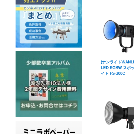
(ナンライト)NANLI
LED RGBW スポ
イト FS-300C