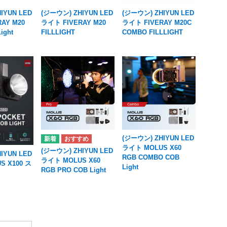
IYUN LED
(ジーウン) ZHIYUN LED
(ジーウン) ZHIYUN LED
AY M20
ライト FIVERAY M20
ライト FIVERAY M20C
ight
FILLLIGHT
COMBO FILLLIGHT
(ジーウン) ZHIYUN LED
ライト MOLUS X60
(ジーウン) ZHIYUN LED
IYUN LED
RGB COMBO COB
ライト MOLUS X60
S X100 ス
Light
RGB PRO COB Light