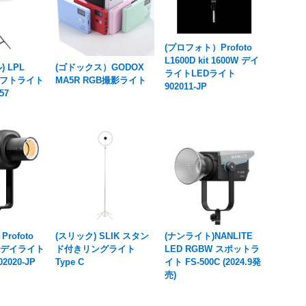
(プロフォト）Profoto
L1600D kit 1600W デイ
 LPL
(ゴドックス）GODOX
ライトLEDライト
ソフトライト
MA5R RGB撮影ライト
902011-JP
57
rofoto
(スリック) SLIK スタン
(ナンライト)NANLITE
0W デイライト
ド付きリングライト
LED RGBW スポットラ
2020-JP
Type C
イト FS-500C (2024.9発
売)