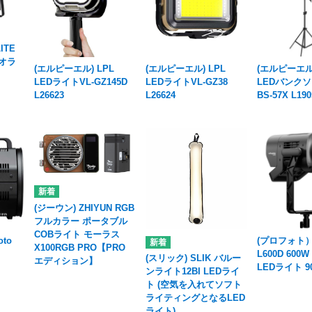
ITE
ジオラ
(エルピーエル) LPL
(エルピーエル) LPL
(エルピーエル)
LEDライトVL-GZ145D
LEDライトVL-GZ38
LEDバンク
L26623
L26624
BS-57X L190
(ジーウン) ZHIYUN RGB
フルカラー ポータブル
COBライト モーラス
to
(プロフォト）P
X100RGB PRO【PRO
L600D 60
(スリック) SLIK バルー
エディション】
LEDライト 90
ンライト12BI LEDライ
ト (空気を入れてソフト
ライティングとなるLED
ライト)