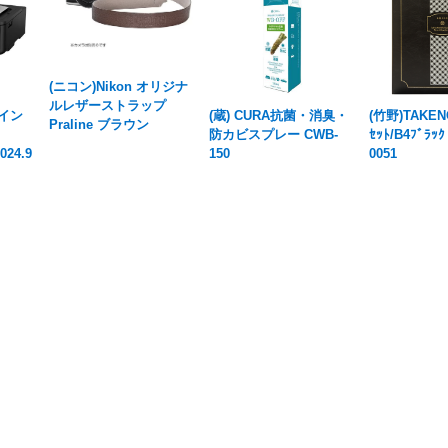
(ニコン)Nikon オリジナ
ルレザーストラップ
 イン
(蔵) CURA抗菌・消臭・
(竹野)TAKEN
Praline ブラウン
防カビスプレー CWB-
ｾｯﾄ/B4ﾌﾞﾗｯ
024.9
150
0051