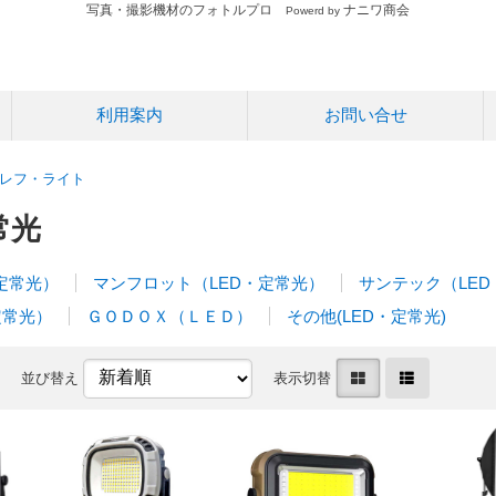
写真・撮影機材のフォトルプロ
ナニワ商会
Powerd by
利用案内
お問い合せ
レフ・ライト
常光
定常光）
マンフロット（LED・定常光）
サンテック（LE
定常光）
ＧＯＤＯＸ（ＬＥＤ）
その他(LED・定常光)
並び替え
表示切替