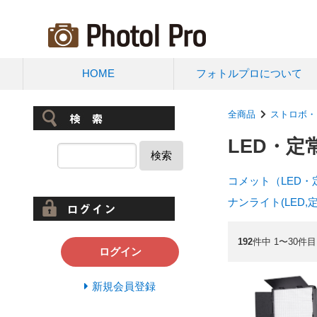
HOME
フォトルプロについて
全商品
ストロボ・
LED・定
検索
コメット（LED・
ナンライト(LED,
192
件中 1〜30件目
ログイン
新規会員登録