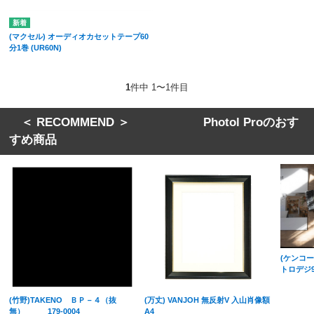
(マクセル) オーディオカセットテープ60
分1巻 (UR60N)
1
件中 1〜1件目
＜ RECOMMEND ＞ Photol Proのおす
すめ商品
(ケンコート
トロデジ9
(竹野)TAKENO ＢＰ－４（抜
(万丈) VANJOH 無反射V 入山肖像額
無） 179-0004
A4