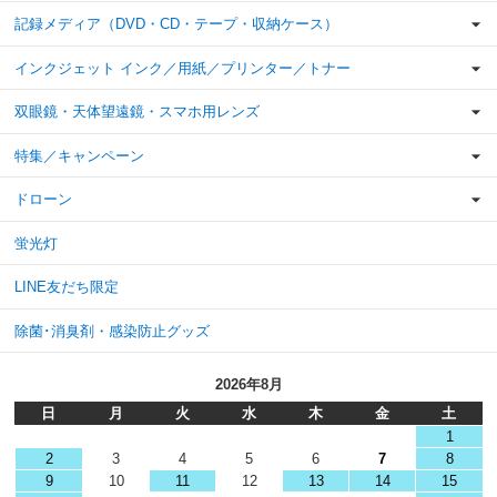
記録メディア（DVD・CD・テープ・収納ケース）
インクジェット インク／用紙／プリンター／トナー
双眼鏡・天体望遠鏡・スマホ用レンズ
特集／キャンペーン
ドローン
蛍光灯
LINE友だち限定
除菌･消臭剤・感染防止グッズ
2026年8月
日
月
火
水
木
金
土
1
2
3
4
5
6
7
8
9
10
11
12
13
14
15