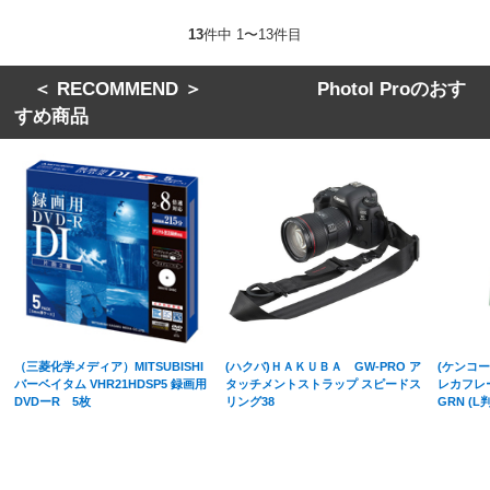
13
件中 1〜13件目
＜ RECOMMEND ＞ Photol Proのおす
すめ商品
（三菱化学メディア）MITSUBISHI
(ハクバ)ＨＡＫＵＢＡ GW-PRO ア
(ケンコート
バーベイタム VHR21HDSP5 録画用
タッチメントストラップ スピードス
レカフレー
DVDーR 5枚
リング38
GRN (L