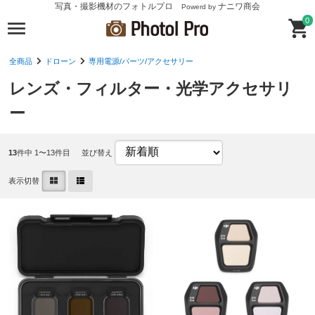
写真・撮影機材のフォトルプロ
ナニワ商会
Powerd by
0
全商品
ドローン
専用電源/パーツ/アクセサリー
レンズ・フィルター・光学アクセサリ
ー
13
件中 1〜13件目
並び替え
表示切替