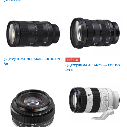
(SEL28F20)
(シグマ)SIGMA 28-105mm F2.8 DG DN |
Art
(シグマ)SIGMA Art 24-70mm F2.8 DG
DN II