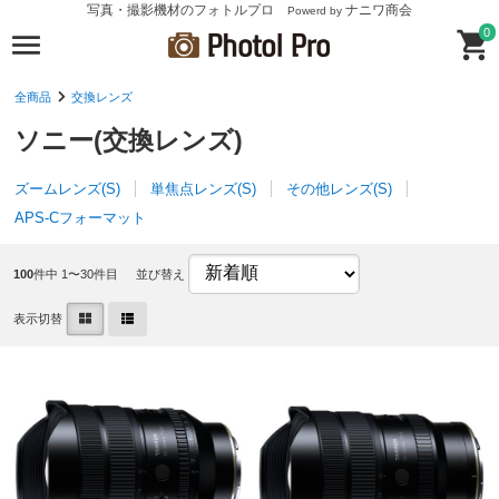
写真・撮影機材のフォトルプロ
ナニワ商会
Powerd by
0
全商品
交換レンズ
ソニー(交換レンズ)
ズームレンズ(S)
単焦点レンズ(S)
その他レンズ(S)
APS-Cフォーマット
100
件中 1〜30件目
並び替え
表示切替