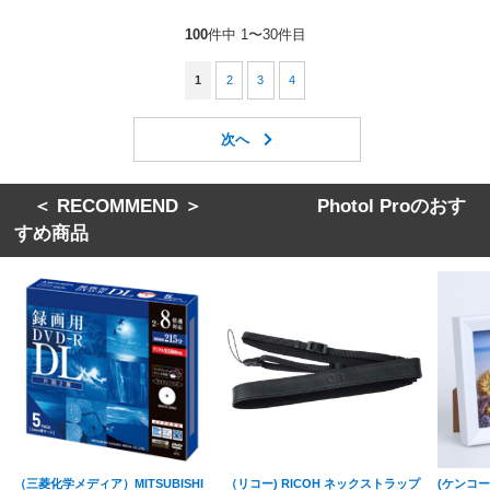
100
件中 1〜30件目
1
2
3
4
＜ RECOMMEND ＞ Photol Proのおす
すめ商品
（三菱化学メディア）MITSUBISHI
（リコー) RICOH ネックストラップ
(ケンコート