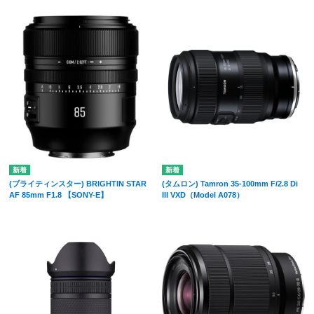
(ブライティンスター) BRIGHTIN STAR
(タムロン) Tamron 35-100mm F/2.8 Di
AF 85mm F1.8 【SONY-E】
III VXD（Model A078）