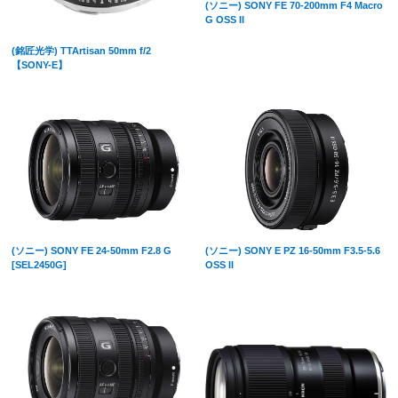
(ソニー) SONY FE 70-200mm F4 Macro
G OSS II
(銘匠光学) TTArtisan 50mm f/2
【SONY-E】
(ソニー) SONY FE 24-50mm F2.8 G
(ソニー) SONY E PZ 16-50mm F3.5-5.6
[SEL2450G]
OSS II