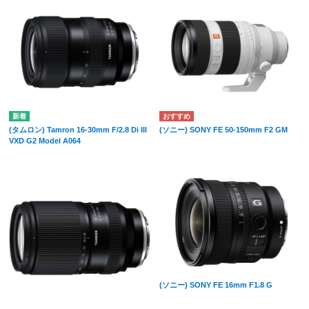
(タムロン) Tamron 16-30mm F/2.8 Di III
(ソニー) SONY FE 50-150mm F2 GM
VXD G2 Model A064
(ソニー) SONY FE 16mm F1.8 G