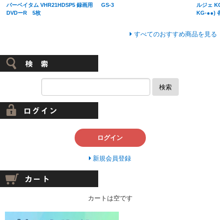
バーベイタム VHR21HDSP5 録画用
GS-3
ルジェ K
DVDーR 5枚
KG-●●)
すべてのおすすめ商品を見る
検索
ログイン
新規会員登録
カートは空です