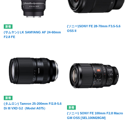
(ソニー)SONY FE 28-70mm F3.5-5.6
OSS II
(サムヤン) LK SAMYANG AF 24-60mm
F2.8 FE
(タムロン) Tamron 25-200mm F/2.8-5.6
Di III VXD G2（Model A075）
(ソニー) SONY FE 100mm F2.8 Macro
GM OSS [SEL100M28GM]