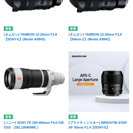
(タムロン) TAMRON 12-20mm F2.8
(タムロン) TAMRON 12-20mm F2.8
【SONY-E】(Model A084S)
【Nikon-Z】(Model A084Z)
(ソニー) SONY FE 100-400mm F4.5 GM
(ブライティンスター) BRIGHTIN STAR
OSS ［SEL100400MC］
AF 50mm F1.4【SONY-E】