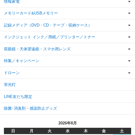
情報家電
メモリーカード&USBメモリー
記録メディア（DVD・CD・テープ・収納ケース）
インクジェット インク／用紙／プリンター／トナー
双眼鏡・天体望遠鏡・スマホ用レンズ
特集／キャンペーン
ドローン
蛍光灯
LINE友だち限定
除菌･消臭剤・感染防止グッズ
2026年8月
日
月
火
水
木
金
土