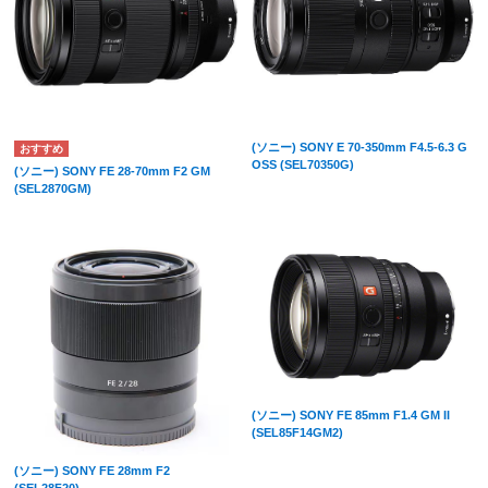
(ソニー) SONY E 70-350mm F4.5-6.3 G
OSS (SEL70350G)
(ソニー) SONY FE 28-70mm F2 GM
(SEL2870GM)
(ソニー) SONY FE 85mm F1.4 GM II
(SEL85F14GM2)
(ソニー) SONY FE 28mm F2