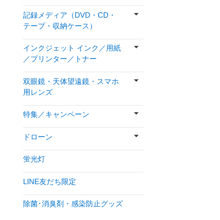
記録メディア（DVD・CD・
テープ・収納ケース）
インクジェット インク／用紙
／プリンター／トナー
双眼鏡・天体望遠鏡・スマホ
用レンズ
特集／キャンペーン
ドローン
蛍光灯
LINE友だち限定
除菌･消臭剤・感染防止グッズ