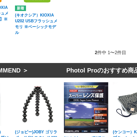
XIA
シュメ
(キオクシア）KIOXIA
B】※
U202 USBフラッシュメ
モリ ※ベーシックモデ
ル
2
件中 1〜2件目
MMEND ＞ Photol Proのおすすめ商
）
(ジョビー)JOBY ゴリラ
(ケンコー）K