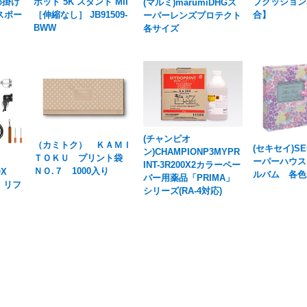
斜め掛け
ポッド 5K スタンド MII
プクッション
(マルミ)marumiDHGス
スポー
［伸縮なし］ JB91509-
合】
ーパーレンズプロテクト
BWW
各サイズ
(チャンピオ
（カミトク） ＫＡＭＩ
(セキセイ)SE
ン)CHAMPIONP3MYPR
ＴＯＫＵ プリント袋
ーパーハウス
INT-3R200X2カラーペー
ＮＯ.７ 1000入り
OX
ルバム 各色
パー用薬品「PRIMA」
ク リフ
シリーズ(RA-4対応)