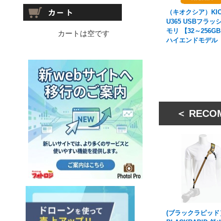
（キオクシア）KIO
U365 USBフラッ
モリ 【32～256G
カートは空です
ハイエンドモデル
＜ RECO
(ブラックラピッド