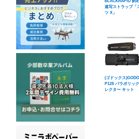
BLACKRAPID 
速写ストラップ「
ツ X」
(ゴドックス)GOD
P128 パラボリッ
レクター キット