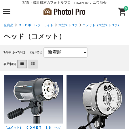
写真・撮影機材のフォトルプロ
ナニワ商会
Powerd by
0
全商品
ストロボ・レフ・ライト
大型ストロボ
コメット（大型ストロボ）
ヘッド（コメット）
7
件中 1〜7件目
並び替え
表示切替
（コメット） ＣＯＭＥＴ Ｓ６ ヘツ