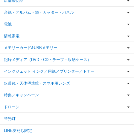
店舗販促品
台紙・アルバム・額・カッター・パネル
電池
情報家電
メモリーカード&USBメモリー
記録メディア（DVD・CD・テープ・収納ケース）
インクジェット インク／用紙／プリンター／トナー
双眼鏡・天体望遠鏡・スマホ用レンズ
特集／キャンペーン
ドローン
蛍光灯
LINE友だち限定