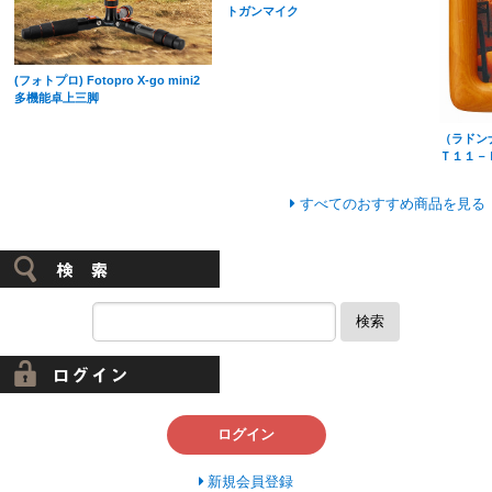
トガンマイク
(フォトプロ) Fotopro X-go mini2
多機能卓上三脚
（ラドン
Ｔ１１－
すべてのおすすめ商品を見る
検索
ログイン
新規会員登録