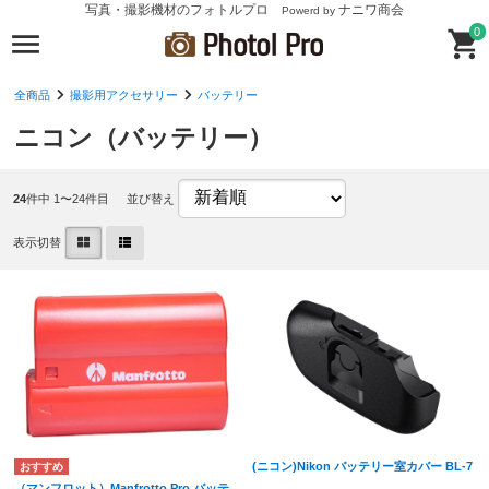
写真・撮影機材のフォトルプロ
ナニワ商会
Powerd by
0
全商品
撮影用アクセサリー
バッテリー
ニコン（バッテリー）
24
件中 1〜24件目
並び替え
表示切替
(ニコン)Nikon バッテリー室カバー BL-7
（マンフロット）Manfrotto Pro バッテ