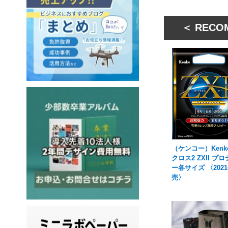
＜ RECO
（ケンコー）Kenk
クロス2 ZXII プ
ー各サイズ 〈202
売〉