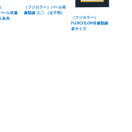
）
（フジカラー）パール肖
ORパール肖像
像額縁 八〇 （太子判）
（フジカラー）
L各色
FUJICOLOR肖像額縁
各サイズ