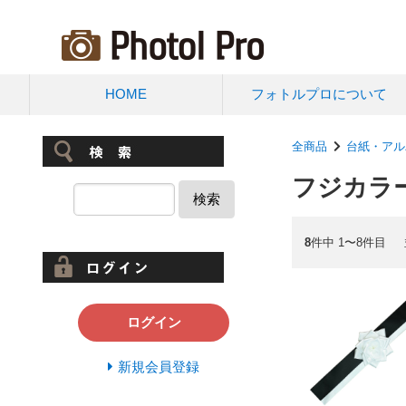
HOME
フォトルプロについて
全商品
台紙・アル
フジカラ
検索
8
件中 1〜8件目
ログイン
新規会員登録