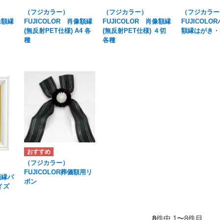
（フジカラー）
（フジカラー）
（フジカラー
像額縁
FUJICOLOR 肖像額縁
FUJICOLOR 肖像額縁
FUJICOL
(無反射PET仕様) A4 各
(無反射PET仕様) ４切
額縁はがき・
種
各種
（フジカラー）
FUJICOLOR葬儀額用リ
額縁パ
ボン
イズ
8
件中 1〜8件目