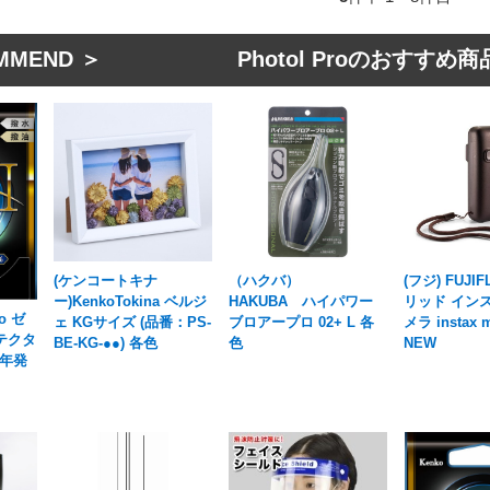
MMEND ＞ Photol Proのおすすめ商
(ケンコートキナ
（ハクバ）
(フジ) FUJI
ー)KenkoTokina ベルジ
HAKUBA ハイパワー
リッド イン
o ゼ
ェ KGサイズ (品番：PS-
ブロアープロ 02+ L 各
メラ instax m
ロテクタ
BE-KG-●●) 各色
色
NEW
1年発