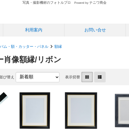
写真・撮影機材のフォトルプロ
ナニワ商会
Powerd by
利用案内
お問い合せ
バム・額・カッター・パネル
額縁
ー肖像額縁/リボン
並び替え
表示切替