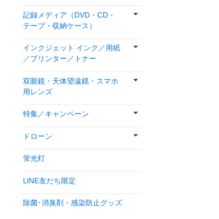
記録メディア（DVD・CD・
テープ・収納ケース）
インクジェット インク／用紙
／プリンター／トナー
双眼鏡・天体望遠鏡・スマホ
用レンズ
特集／キャンペーン
ドローン
蛍光灯
LINE友だち限定
除菌･消臭剤・感染防止グッズ