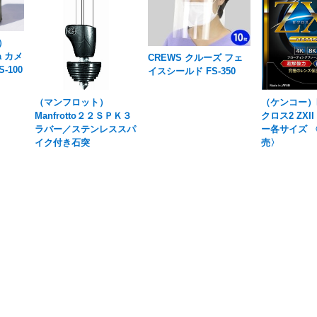
）
ra カメ
CREWS クルーズ フェ
-100
イスシールド FS-350
（マンフロット）
（ケンコー）K
Manfrotto２２ＳＰＫ３
クロス2 ZXI
ラバー／ステンレススパ
ー各サイズ 〈
イク付き石突
売〉