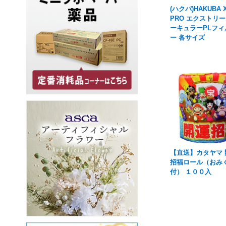
(ハクバ)HAKUBA X
PRO エクストリー
ーキュラーPLフィ
ー 各サイズ
【直送】カタヤマ 
招福ロール（おみ
付） １００入