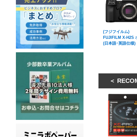
(フジフイルム)
FUJIFILM X-H2
(日本語･英語仕様)
＜ RECO