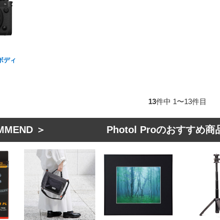
S ボディ
13
件中 1〜13件目
MMEND ＞ Photol Proのおすすめ商