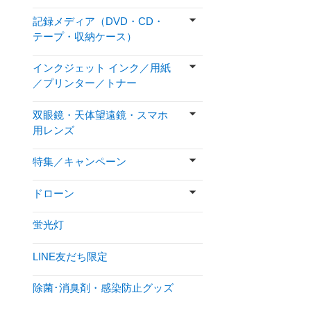
記録メディア（DVD・CD・
テープ・収納ケース）
インクジェット インク／用紙
／プリンター／トナー
双眼鏡・天体望遠鏡・スマホ
用レンズ
特集／キャンペーン
ドローン
蛍光灯
LINE友だち限定
除菌･消臭剤・感染防止グッズ