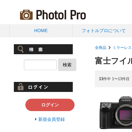
HOME
フォトルプロについて
全商品
ミラーレス
富士フイ
検索
13
件中 1〜13件目
ログイン
新規会員登録