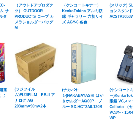
C-
（アウトドアプロダク
（ケンコートキナー）
(スリック) S
ム サ
ツ） OUTDOOR
KenkoTokina アルミ額
ョンスタンド3
ルタ
PRODUCTS ロープ カ
縁 ギャラリー 六切サイ
ACSTA3053
メラショルダーバッグ
ズ AGY-6 各色
M
(フジフイル
開運
(ナカバヤ
(ケンコート
ム)FUJIFILM EB-II ア
くじ
シ)NAKABAYASHI はが
ー)KenkoTo
ナログ AG
きホルダーA6/60P ブ
眼鏡 VCスマ
203mm×90m×2本
ルー SD-HCT2A6-120B
Cellarto 
VCｽﾏｰﾄ 15X4
WP