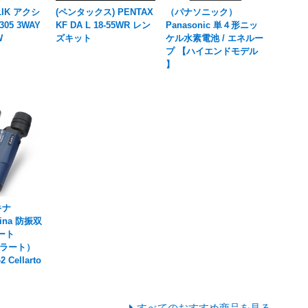
LIK アクシ
(ペンタックス) PENTAX
（パナソニック）
05 3WAY
KF DA L 18-55WR レン
Panasonic 単４形ニッ
W
ズキット
ケル水素電池 / エネルー
プ 【ハイエンドモデル
】
キナ
kina 防振双
ート
（セラート）
2 Cellarto
すべてのおすすめ商品を見る