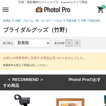
写真・撮影機材のフォトルプロ
ナニワ商会
Powerd by
0
全商品
台紙・アルバム・額・カッター・パネル
写真台紙
竹野（写真台紙）
ブライダルグッズ（竹野）
並び替え
表示切替
お探しの検索条件に合致する商品は見つかりませんでした。
＜ RECOMMEND ＞ Photol Proのおす
すめ商品