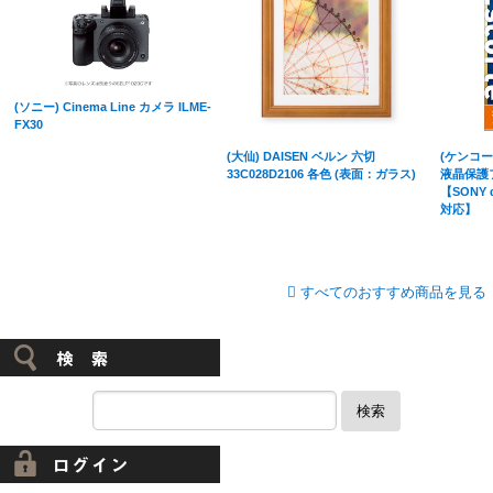
(ソニー) Cinema Line カメラ ILME-
FX30
(大仙) DAISEN ベルン 六切
(ケンコート
33C028D2106 各色 (表面：ガラス)
液晶保護
【SONY α
対応】
すべてのおすすめ商品を見る
検索