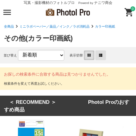
写真・撮影機材のフォトルプロ
ナニワ商会
Powerd by
0
全商品
ミニラボペーパー／薬品／インク／ラボ消耗品
カラー印画紙
その他(カラー印画紙)
並び替え
表示切替
お探しの検索条件に合致する商品は見つかりませんでした。
＜ RECOMMEND ＞ Photol Proのおす
すめ商品