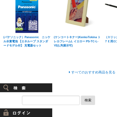
(パナソニック）Panasonic ニッケ
(ケンコートキナー)KenkoTokina ト
（スリッ
ル水素電池 【エネループ スタンダ
レカフレームL イエロー PS-TC-L-
７Ｅ用ロ
ードモデル付】 充電器セット
YE(L判展示可)
すべてのおすすめ商品を見る
検索