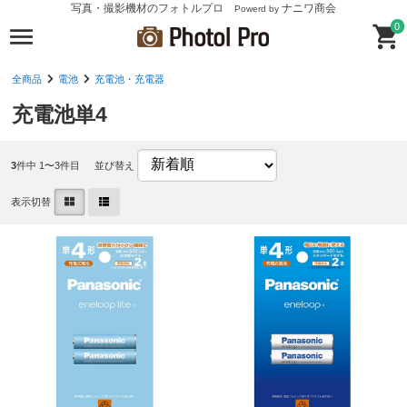
写真・撮影機材のフォトルプロ
ナニワ商会
Powerd by
0
全商品
電池
充電池・充電器
充電池単4
3
件中 1〜3件目
並び替え
表示切替