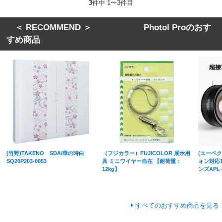
3
件中 1〜3件目
＜ RECOMMEND ＞ Photol Proのおす
すめ商品
(竹野)TAKENO SDA/華の時白
（フジカラー）FUJICOLOR 展示用
(エーペク
SQ20P203-0053
具 ミニワイヤー自在 【耐荷重：
ォン対応
12kg】
ンズAPL-
すべてのおすすめ商品を見る