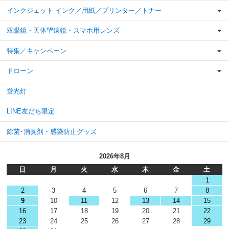
インクジェット インク／用紙／プリンター／トナー
双眼鏡・天体望遠鏡・スマホ用レンズ
特集／キャンペーン
ドローン
蛍光灯
LINE友だち限定
除菌･消臭剤・感染防止グッズ
2026年8月
日
月
火
水
木
金
土
1
2
3
4
5
6
7
8
9
10
11
12
13
14
15
16
17
18
19
20
21
22
23
24
25
26
27
28
29