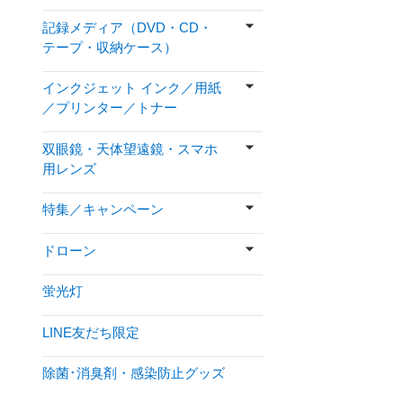
記録メディア（DVD・CD・
テープ・収納ケース）
インクジェット インク／用紙
／プリンター／トナー
双眼鏡・天体望遠鏡・スマホ
用レンズ
特集／キャンペーン
ドローン
蛍光灯
LINE友だち限定
除菌･消臭剤・感染防止グッズ