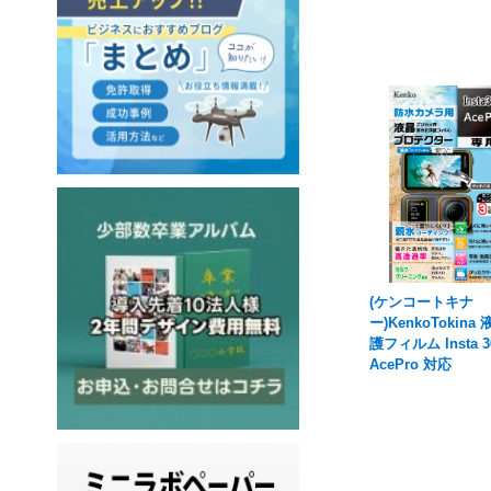
(ケンコートキナ
ー)KenkoTokina
護フィルム Insta 3
AcePro 対応