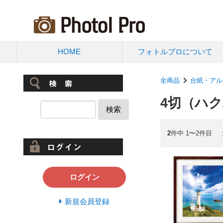
HOME
フォトルプロについて
全商品
台紙・アル
4切（ハク
検索
2
件中 1〜2件目
ログイン
新規会員登録