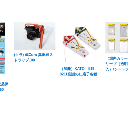
(クラ) 蔵Cura 真田紐ス
（堀内カラー
トラップ100
リーブ（透明
（加藤）KATO 519-
入）/シート
0211宮詣のし扇子各種
 液晶保
60