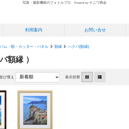
写真・撮影機材のフォトルプロ
ナニワ商会
Powerd by
利用案内
お問い合せ
バム・額・カッター・パネル
額縁
ハクバ(額縁)
バ額縁 ）
並び替え
表示切替