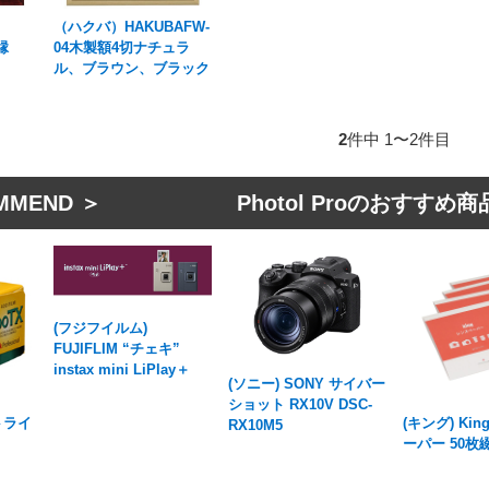
（ハクバ）HAKUBAFW-
縁
04木製額4切ナチュラ
ル、ブラウン、ブラック
2
件中 1〜2件目
MMEND ＞ Photol Proのおすすめ商
(フジフイルム)
FUJIFLIM “チェキ”
instax mini LiPlay＋
(ソニー) SONY サイバー
ショット RX10V DSC-
 トライ
(キング) Ki
RX10M5
ーパー 50枚