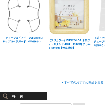
（ディージェイアイ）DJI Mavic 3
（ゴドック
（フジカラー）FUJICOLOR 木製フ
Pro プロペラガード 〈WM2614〉
チューブラ
ォトスタンド 4101・4102SQ ましか
用防水ケ
く(89×89)【元箱単位】
すべてのおすすめ商品を見る