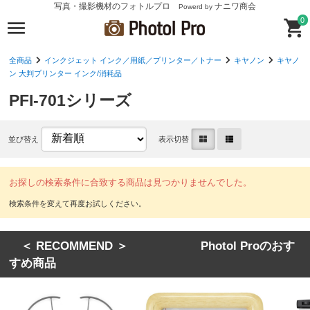
写真・撮影機材のフォトルプロ
ナニワ商会
Powerd by
0
全商品
インクジェット インク／用紙／プリンター／トナー
キヤノン
キヤノ
ン 大判プリンター インク/消耗品
PFI-701シリーズ
並び替え
表示切替
お探しの検索条件に合致する商品は見つかりませんでした。
＜ RECOMMEND ＞ Photol Proのおす
すめ商品