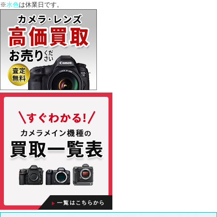
※
水色
は休業日です。