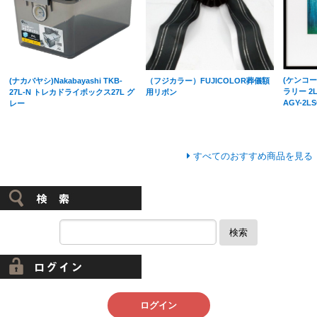
(ケンコー
(ナカバヤシ)Nakabayashi TKB-
（フジカラー）FUJICOLOR葬儀額
ラリー 2
27L-N トレカドライボックス27L グ
用リボン
AGY-2L
レー
すべてのおすすめ商品を見る
検索
ログイン