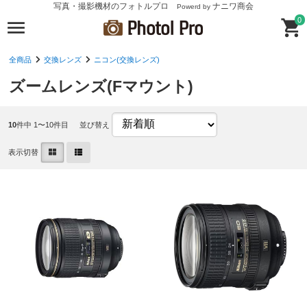
写真・撮影機材のフォトルプロ
ナニワ商会
Powerd by
0
全商品
交換レンズ
ニコン(交換レンズ)
ズームレンズ(Fマウント)
10
件中 1〜10件目
並び替え
表示切替