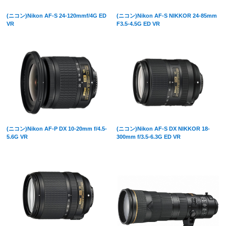
(ニコン)Nikon AF-S 24-120mmf/4G ED
(ニコン)Nikon AF-S NIKKOR 24-85mm
VR
F3.5-4.5G ED VR
(ニコン)Nikon AF-P DX 10-20mm f/4.5-
(ニコン)Nikon AF-S DX NIKKOR 18-
5.6G VR
300mm f/3.5-6.3G ED VR