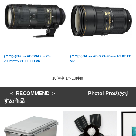
(ニコン)Nikon AF-SNikkor 70-
(ニコン)Nikon AF-S 24-70mm f/2.8E ED
200mmf/2.8E FL ED VR
VR
10
件中 1〜10件目
＜ RECOMMEND ＞ Photol Proのおす
すめ商品