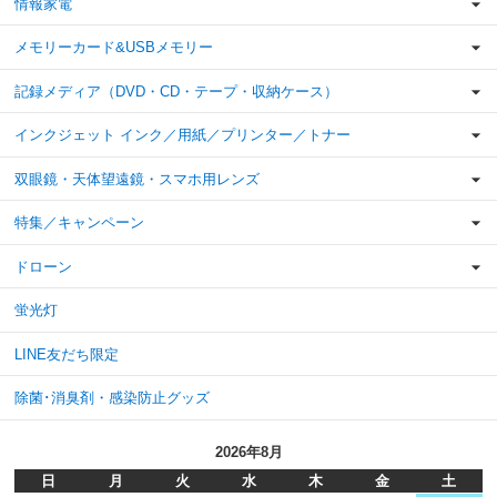
情報家電
メモリーカード&USBメモリー
記録メディア（DVD・CD・テープ・収納ケース）
インクジェット インク／用紙／プリンター／トナー
双眼鏡・天体望遠鏡・スマホ用レンズ
特集／キャンペーン
ドローン
蛍光灯
LINE友だち限定
除菌･消臭剤・感染防止グッズ
2026年8月
日
月
火
水
木
金
土