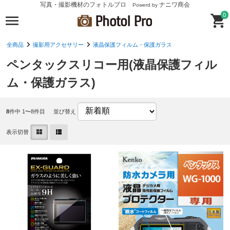
写真・撮影機材のフォトルプロ
ナニワ商会
Powerd by
0
全商品
撮影用アクセサリー
液晶保護フィルム・保護ガラス
ペンタックスリコー用(液晶保護フィル
ム・保護ガラス)
8
件中 1〜8件目
並び替え
表示切替