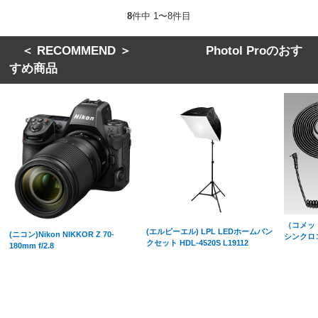
8
件中 1〜8件目
＜ RECOMMEND ＞ Photol Proのおす
すめ商品
（コメッ
(エルピーエル) LPL LEDホームバン
(ニコン)Nikon NIKKOR Z 70-
シンクロ
クセット HDL-4520S L19112
180mm f/2.8