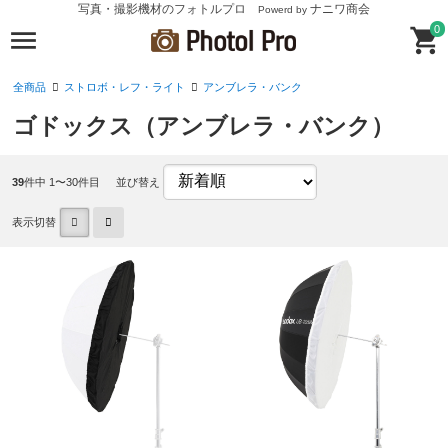
写真・撮影機材のフォトルプロ
ナニワ商会
Powerd by
0
全商品
ストロボ・レフ・ライト
アンブレラ・バンク
ゴドックス（アンブレラ・バンク）
39
件中 1〜30件目
並び替え
表示切替