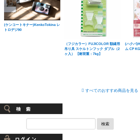
(ケンコートキナー)KenkoTokina レ
トロデジ90
（フジカラー）FUJICOLOR 額縁用
(ハクバ)
吊り具 スケルトンフック ダブル（2
ム CP 
ヶ入） 【耐荷重：7kg】
すべてのおすすめ商品を見る
検索