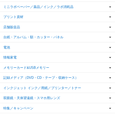
ミニラボペーパー／薬品／インク／ラボ消耗品
プリント資材
店舗販促品
台紙・アルバム・額・カッター・パネル
電池
情報家電
メモリーカード&USBメモリー
記録メディア（DVD・CD・テープ・収納ケース）
インクジェット インク／用紙／プリンター／トナー
双眼鏡・天体望遠鏡・スマホ用レンズ
特集／キャンペーン