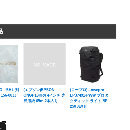
品
NO SHＬ判
(エプソン)EPSON
(ロープロ) Lowepro
56-0033
ONGP10KR4 4インチ 光
LP37491-PWW プロタ
沢用紙 65m 2本入り
クティック ライト BP
250 AW III