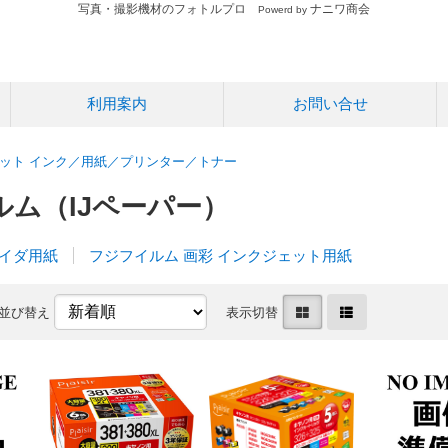
写真・撮影機材のフォトルプロ
ナニワ商会
Powerd by
利用案内
お問い合せ
ット インク／用紙／プリンター／トナー
ルム（IJペーパー）
レイダ用紙
フジフイルム 画彩 インクジェット用紙
並び替え
表示切替