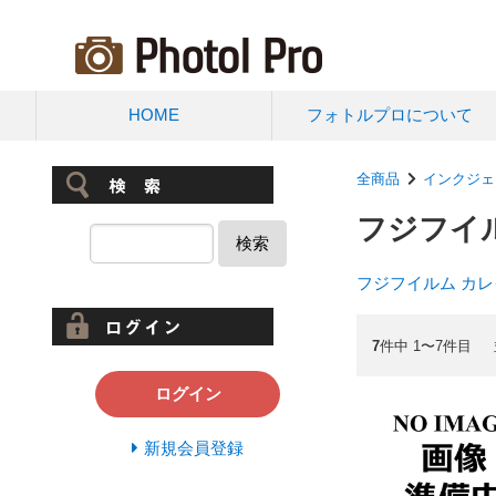
HOME
フォトルプロについて
全商品
インクジェ
フジフイ
検索
フジフイルム カ
7
件中 1〜7件目
ログイン
新規会員登録