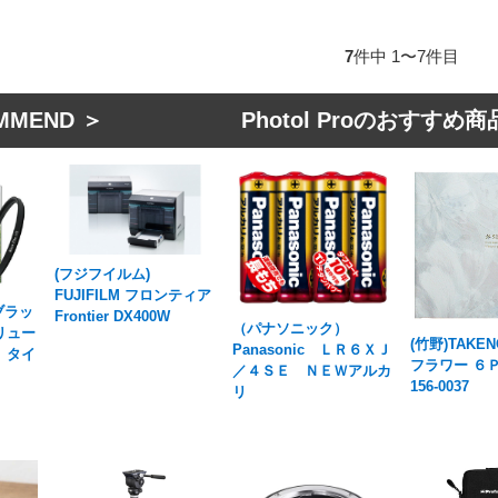
7
件中 1〜7件目
MMEND ＞ Photol Proのおすすめ商
(フジフイルム)
FUJIFILM フロンティア
 ブラッ
Frontier DX400W
（パナソニック）
クリュー
(竹野)TAKE
Panasonic ＬＲ６ＸＪ
）タイ
フラワー ６Ｐ1
／４ＳＥ ＮＥＷアルカ
156-0037
リ