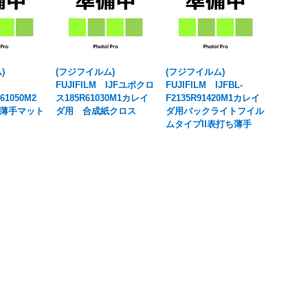
ム)
(フジフイルム)
(フジフイルム)
FUJIFILM IJFユポクロ
FUJIFILM IJFBL-
61050M2
ス185R61030M1カレイ
F2135R91420M1カレイ
薄手マット
ダ用 合成紙クロス
ダ用バックライトフイル
ムタイプII表打ち薄手