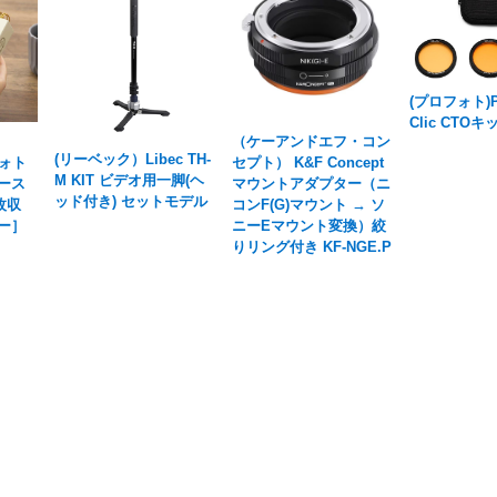
(プロフォト)Pr
Clic CTOキッ
（ケーアンドエフ・コン
(リーベック）Libec TH-
フォト
セプト） K&F Concept
M KIT ビデオ用一脚(ヘ
ース
マウントアダプター（ニ
ッド付き) セットモデル
枚収
コンF(G)マウント → ソ
ー］
ニーEマウント変換）絞
りリング付き KF-NGE.P