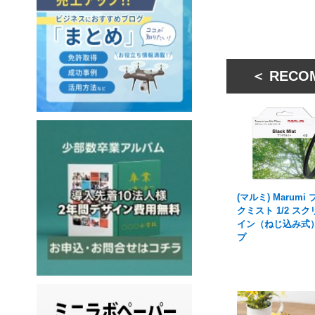
＜ RECO
(マルミ) Marumi
クミスト 1/2 ス
イン（ねじ込み式
プ