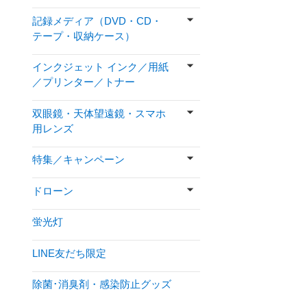
記録メディア（DVD・CD・
テープ・収納ケース）
インクジェット インク／用紙
／プリンター／トナー
双眼鏡・天体望遠鏡・スマホ
用レンズ
特集／キャンペーン
ドローン
蛍光灯
LINE友だち限定
除菌･消臭剤・感染防止グッズ