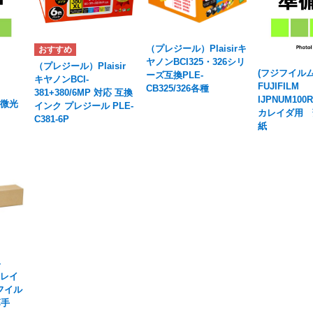
（プレジール）Plaisirキ
ヤノンBCI325・326シリ
（プレジール）Plaisir
(フジフイル
ーズ互換PLE-
キヤノンBCI-
FUJIFILM
CB325/326各種
381+380/6MP 対応 互換
IJPNUM100R
ト微光
インク プレジール PLE-
カレイダ用 
C381-6P
紙
-
1カレイ
フイル
薄手