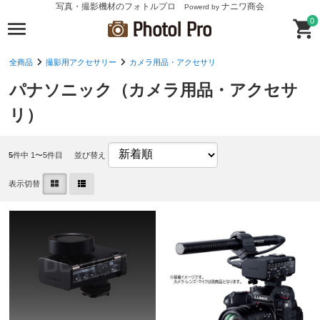
写真・撮影機材のフォトルプロ
ナニワ商会
Powerd by
0
全商品
撮影用アクセサリー
カメラ用品・アクセサリ
パナソニック（カメラ用品・アクセサ
リ）
5
件中 1〜5件目
並び替え
表示切替