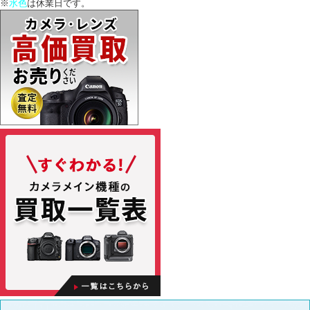
※
水色
は休業日です。