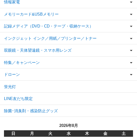
情報家電
メモリーカード&USBメモリー
記録メディア（DVD・CD・テープ・収納ケース）
インクジェット インク／用紙／プリンター／トナー
双眼鏡・天体望遠鏡・スマホ用レンズ
特集／キャンペーン
ドローン
蛍光灯
LINE友だち限定
除菌･消臭剤・感染防止グッズ
2026年8月
日
月
火
水
木
金
土