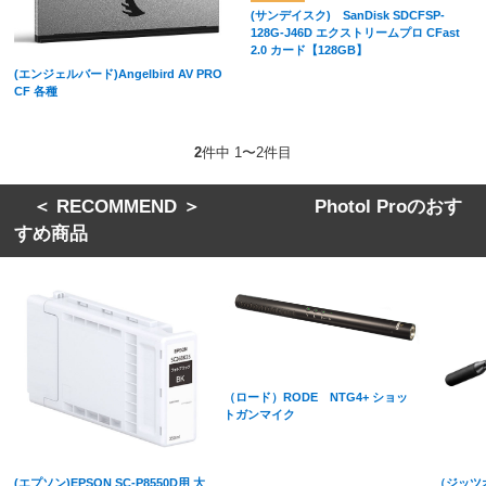
(サンデイスク) SanDisk SDCFSP-
128G-J46D エクストリームプロ CFast
2.0 カード【128GB】
(エンジェルバード)Angelbird AV PRO
CF 各種
2
件中 1〜2件目
＜ RECOMMEND ＞ Photol Proのおす
すめ商品
（ロード）RODE NTG4+ ショッ
トガンマイク
(エプソン)EPSON SC-P8550D用 大
（ジッツオ