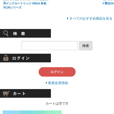
判インクカートリッジ 350ml 各色
ド雲台GH
SC26シリーズ
すべてのおすすめ商品を見る
検索
ログイン
新規会員登録
カートは空です