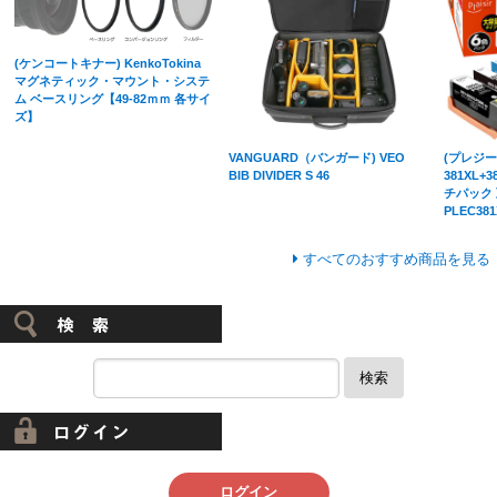
(ケンコートキナー) KenkoTokina
マグネティック・マウント・システ
ム ベースリング【49-82ｍｍ 各サイ
ズ】
VANGUARD（バンガード) VEO
(プレジール
BIB DIVIDER S 46
381XL+
チパック
PLEC381
すべてのおすすめ商品を見る
検索
ログイン