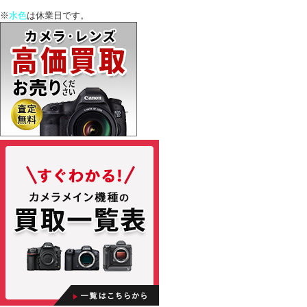
※
水色
は休業日です。