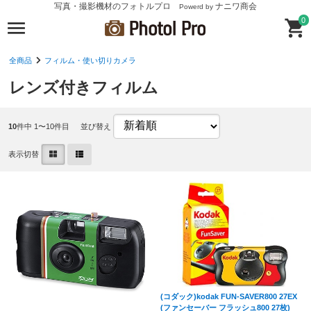
写真・撮影機材のフォトルプロ
ナニワ商会
Powerd by
0
全商品
フィルム・使い切りカメラ
レンズ付きフィルム
10
件中 1〜10件目
並び替え
表示切替
(コダック)kodak FUN-SAVER800 27EX
(ファンセーバー フラッシュ800 27枚)