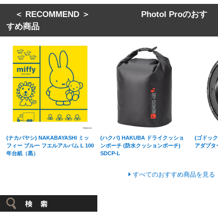
＜ RECOMMEND ＞ Photol Proのおす
すめ商品
(ナカバヤシ) NAKABAYASHI ミッ
(ハクバ) HAKUBA ドライクッショ
(ゴドック
フィー ブルー フエルアルバム L 100
ンポーチ (防水クッションポーチ)
アダプター
年台紙（黒）
SDCP-L
すべてのおすすめ商品を見る