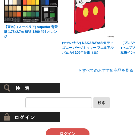
【直送】(スーペリア) superior 背景
紙 1.75x2.7m BPS-1800 #94 オレン
ジ
(ナカバヤシ) NAKABAYASHI ディ
（プレジール
ズニー パーツミッキー フエルアル
● <エプソ
バム A4 100年台紙（黒）
互換イン
すべてのおすすめ商品を見る
検索
ログイン