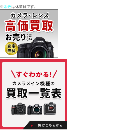
※
水色
は休業日です。