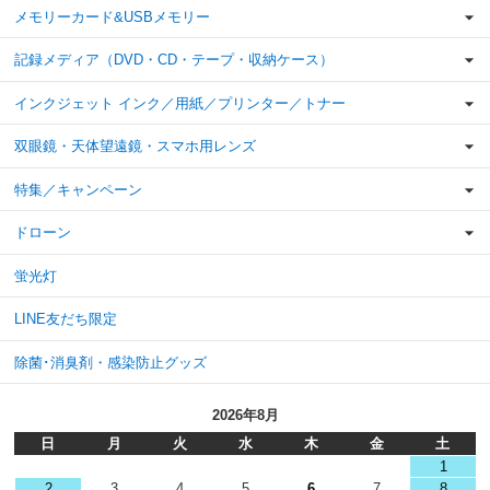
メモリーカード&USBメモリー
記録メディア（DVD・CD・テープ・収納ケース）
インクジェット インク／用紙／プリンター／トナー
双眼鏡・天体望遠鏡・スマホ用レンズ
特集／キャンペーン
ドローン
蛍光灯
LINE友だち限定
除菌･消臭剤・感染防止グッズ
2026年8月
日
月
火
水
木
金
土
1
2
3
4
5
6
7
8