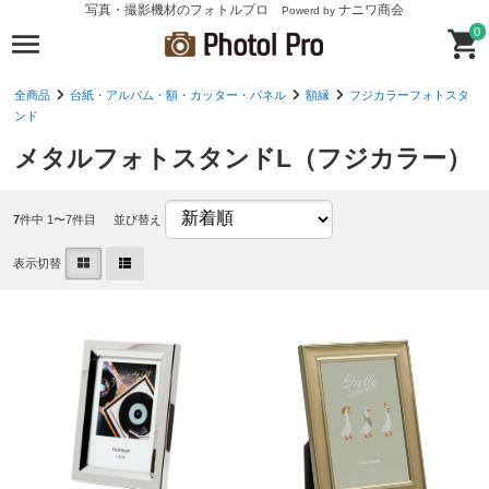
写真・撮影機材のフォトルプロ
ナニワ商会
Powerd by
0
全商品
台紙・アルバム・額・カッター・パネル
額縁
フジカラーフォトスタ
ンド
メタルフォトスタンドL（フジカラー）
7
件中 1〜7件目
並び替え
表示切替