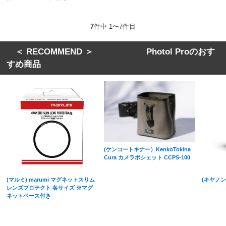
7
件中 1〜7件目
＜ RECOMMEND ＞ Photol Proのおす
すめ商品
(ケンコートキナー）KenkoTokina
Cura カメラポシェット CCPS-100
(マルミ) marumi マグネットスリム
(キヤノン
レンズプロテクト 各サイズ ※マグ
ネットベース付き