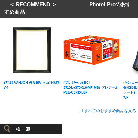
＜ RECOMMEND ＞ Photol Proのおす
すめ商品
(万丈) VANJOH 無反射V 入山肖像額
(プレジール) BCI-
(ケンコート
A4
371XL+370XL/6MP 対応 プレジール
振双眼鏡 V
PLE-C371XL6P
ラート） VC
WP
すべてのおすすめ商品を見る