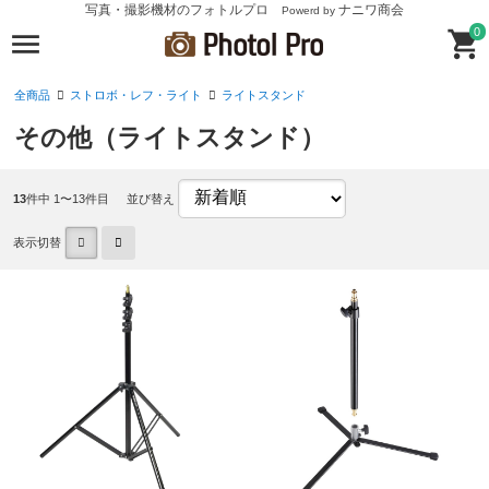
写真・撮影機材のフォトルプロ
ナニワ商会
Powerd by
0
全商品
ストロボ・レフ・ライト
ライトスタンド
その他（ライトスタンド）
13
件中 1〜13件目
並び替え
表示切替