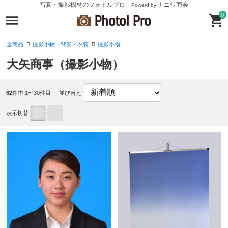
写真・撮影機材のフォトルプロ
ナニワ商会
Powerd by
0
全商品
撮影小物・背景・衣装
撮影小物
大矢商事（撮影小物）
62
件中 1〜30件目
並び替え
表示切替