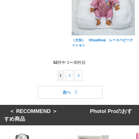
（大矢） OhyaShoji レースベビーク
ッション
62
件中 1〜30件目
1
2
3
＜ RECOMMEND ＞ Photol Proのおす
すめ商品