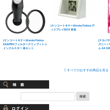
(ケンコートキナー)KenkoTokina デ
ィスプレイBOX 各色
(ケンコートキナー)KenkoTokina
(ナカバヤシ
EXAPROフィルタークリップ＋トゥ
ズニー 
インクルスター 各セット
ム A4 
すべてのおすすめ商品を見る
検索