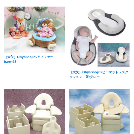
（大矢）OhyaShojiベアソファー
bare498
（大矢）OhyaShojiベビーマットレスク
ッション 茶/グレー