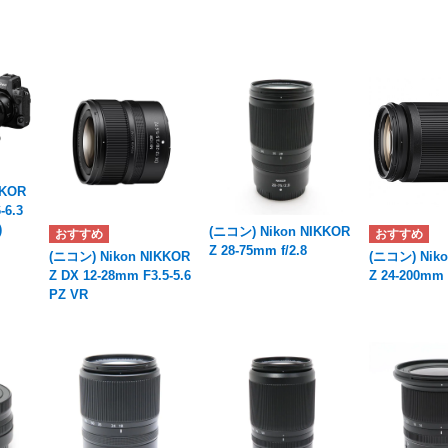
KKOR
-6.3
)
(ニコン) Nikon NIKKOR
Z 28-75mm f/2.8
(ニコン) Nikon NIKKOR
(ニコン) Niko
Z DX 12-28mm F3.5-5.6
Z 24-200mm 
PZ VR