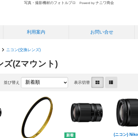
写真・撮影機材のフォトルプロ
ナニワ商会
Powerd by
利用案内
お問い合せ
ニコン(交換レンズ)
ズ(Zマウント)
並び替え
表示切替
(ニコン) Niko