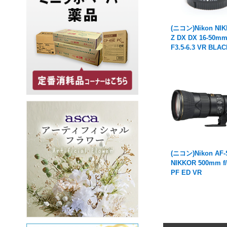
(ニコン)Nikon NI
Z DX DX 16-50m
F3.5-6.3 VR BLA
(ニコン)Nikon AF-
NIKKOR 500mm f/
PF ED VR