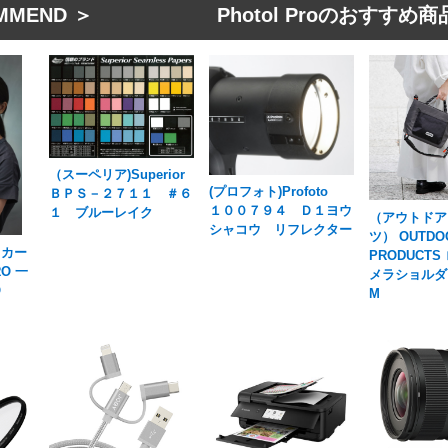
MMEND ＞ Photol Proのおすすめ商
（スーペリア)Superior
(プロフォト)Profoto
ＢＰＳ－２７１１ ＃６
１００７９４ Ｄ１ヨウ
１ ブルーレイク
（アウトドア
シャコウ リフレクター
ツ） OUTDO
 カー
PRODUCTS
RO 一
メラショルダ
O
M