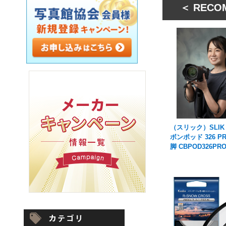
＜ RECO
（スリック）SLIK
ボンポッド 326 P
脚 CBPOD326PR