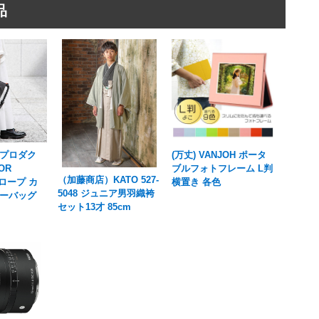
品
プロダク
(万丈) VANJOH ポータ
OR
ブルフォトフレーム L判
（加藤商店）KATO 527-
 ロープ カ
横置き 各色
5048 ジュニア男羽織袴
ーバッグ
セット13才 85cm