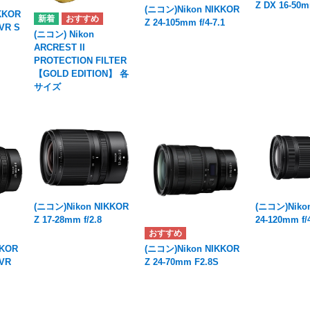
Z DX 16-50m
(ニコン)Nikon NIKKOR
KKOR
Z 24-105mm f/4-7.1
 VR S
(ニコン) Nikon
ARCREST II
PROTECTION FILTER
【GOLD EDITION】 各
サイズ
(ニコン)Nikon
(ニコン)Nikon NIKKOR
24-120mm f/
Z 17-28mm f/2.8
KKOR
(ニコン)Nikon NIKKOR
 VR
Z 24-70mm F2.8S