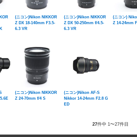
KKOR
(ニコン)Nikon NIKKOR
(ニコン)Nikon NIKKOR
(ニコン) Niko
m
Z DX 18-140mm F3.5-
Z DX 50-250mm f/4.5-
Z 14-24mm F
CK
6.3 VR
6.3 VR
S
(ニコン)Nikon NIKKOR
(ニコン)Nikon AF-S
5.6E
Z 24-70mm f/4 S
Nikkor 14-24mm F2.8 G
ED
27
件中 1〜27件目