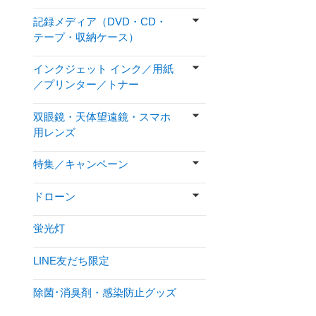
記録メディア（DVD・CD・
テープ・収納ケース）
インクジェット インク／用紙
／プリンター／トナー
双眼鏡・天体望遠鏡・スマホ
用レンズ
特集／キャンペーン
ドローン
蛍光灯
LINE友だち限定
除菌･消臭剤・感染防止グッズ