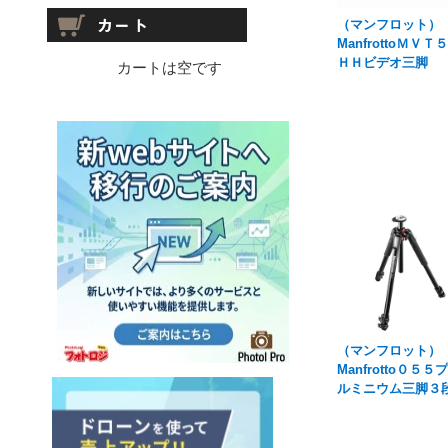
（マンフロット）
ManfrottoＭＶＴ
ＨＨビデオ三脚
カートは空です
（マンフロット）
Manfrotto０５５
ルミニウム三脚３