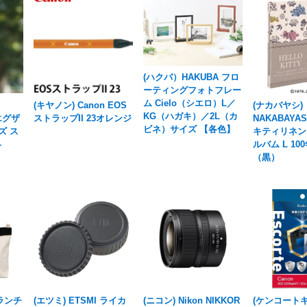
(ハクバ）HAKUBA フロ
ーティングフォトフレー
ム Cielo（シエロ）L／
(キヤノン) Canon EOS
(ナカバヤシ)
KG（ハガキ）／2L（カ
 エグザ
ストラップII 23オレンジ
NAKABAYA
ビネ）サイズ 【各色】
ズ ス
キティリネン
-
ルバム L 10
（黒）
 ランチ
(エツミ) ETSMI ライカ
(ニコン) Nikon NIKKOR
(ケンコートキ