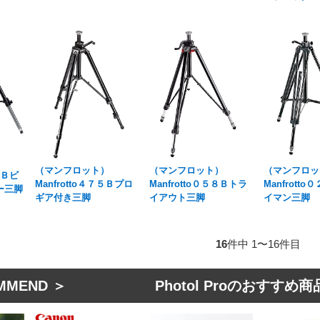
（マンフロット）
（マンフロット）
（マンフロッ
ＸＢビ
Manfrotto４７５Ｂプロ
Manfrotto０５８Ｂトラ
Manfrott
ー三脚
ギア付き三脚
イアウト三脚
イマン三脚
16
件中 1〜16件目
MMEND ＞ Photol Proのおすすめ商