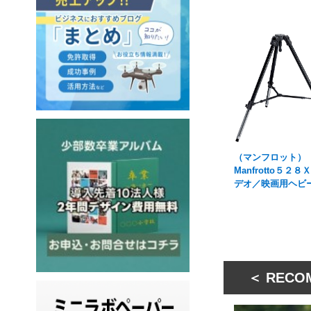
（マンフロット）
Manfrotto５２８
デオ／映画用ヘビ
＜ RECO