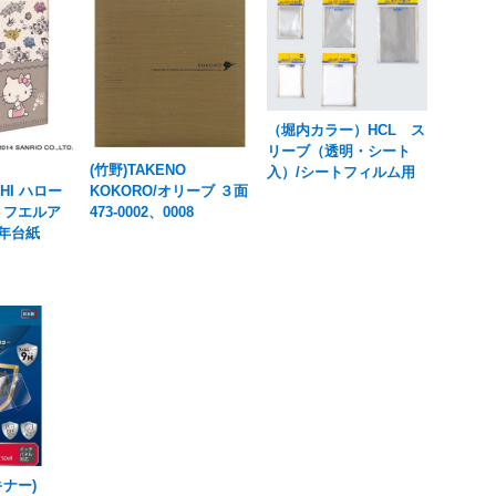
（堀内カラー）HCL ス
リーブ（透明・シート
(竹野)TAKENO
入）/シートフィルム用
SHI ハロー
KOKORO/オリーブ ３面
 フエルア
473-0002、0008
0年台紙
ナー)