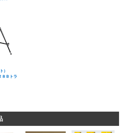
ト）
o０２８Ｂトラ
品