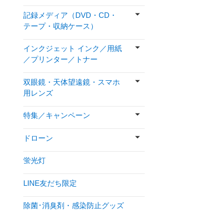
記録メディア（DVD・CD・
テープ・収納ケース）
インクジェット インク／用紙
／プリンター／トナー
双眼鏡・天体望遠鏡・スマホ
用レンズ
特集／キャンペーン
ドローン
蛍光灯
LINE友だち限定
除菌･消臭剤・感染防止グッズ