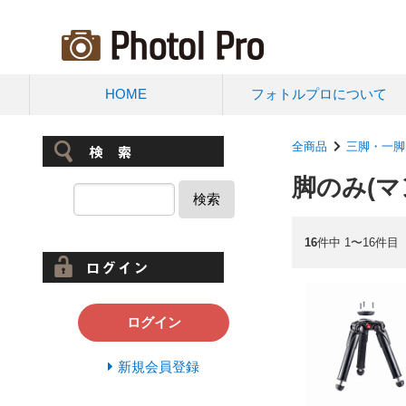
HOME
フォトルプロについて
全商品
三脚・一脚
脚のみ(マ
検索
16
件中 1〜16件目
ログイン
新規会員登録