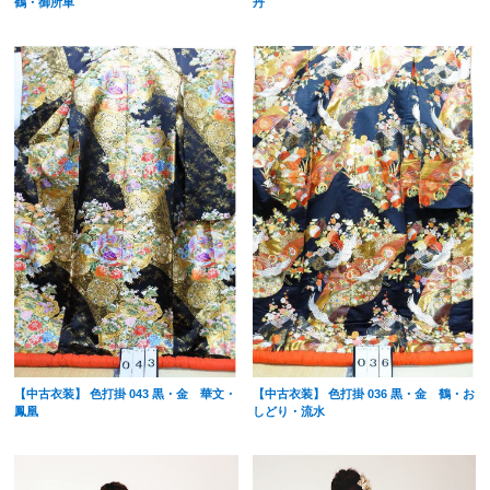
鶴・御所車
丹
【中古衣装】 色打掛 043 黒・金 華文・
【中古衣装】 色打掛 036 黒・金 鶴・お
鳳凰
しどり・流水