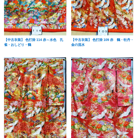
【中古衣装】 色打掛 114 赤～水色 孔
【中古衣装】 色打掛 109 赤 鶴・牡丹・
雀・おしどり・鶴
金の流水