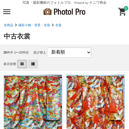
写真・撮影機材のフォトルプロ
ナニワ商会
Powerd by
0
全商品
撮影小物・背景・衣装
衣裳
中古衣裳
25
件中 1〜25件目
並び替え
表示切替