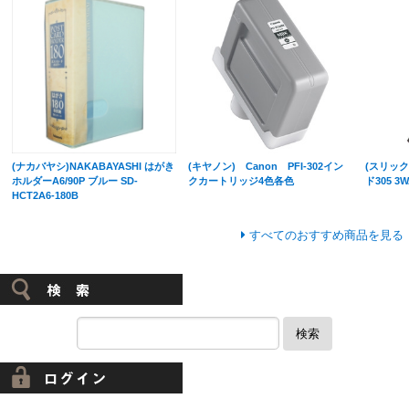
(ナカバヤシ)NAKABAYASHI はがき
(キヤノン) Canon PFI-302イン
(スリック
ホルダーA6/90P ブルー SD-
クカートリッジ4色各色
ド305 3W
HCT2A6-180B
すべてのおすすめ商品を見る
検索