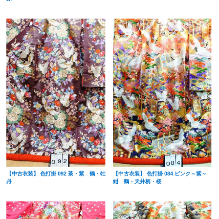
【中古衣装】 色打掛 092 茶・紫 鶴・牡
【中古衣装】 色打掛 084 ピンク～紫～
丹
紺 鶴・天井柄・桜