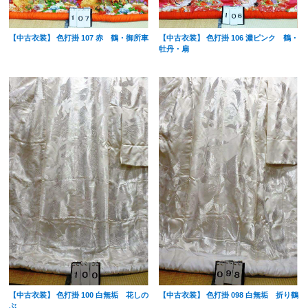
【中古衣装】 色打掛 107 赤 鶴・御所車
【中古衣装】 色打掛 106 濃ピンク 鶴・
牡丹・扇
【中古衣装】 色打掛 100 白無垢 花しの
【中古衣装】 色打掛 098 白無垢 折り鶴
ぶ