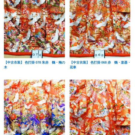
【中古衣装】 色打掛 078 朱赤 鶴・梅の
【中古衣装】 色打掛 068 赤 鶴・楽器・
木
花車