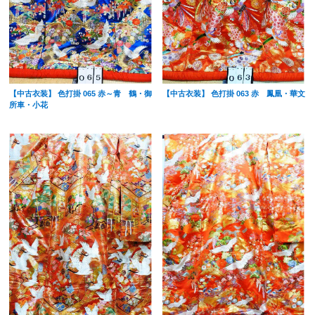
【中古衣装】 色打掛 065 赤～青 鶴・御
【中古衣装】 色打掛 063 赤 鳳凰・華文
所車・小花