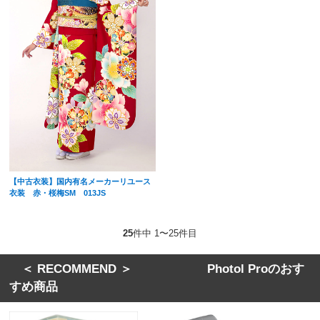
【中古衣装】国内有名メーカーリユース
衣装 赤・桜梅SM 013JS
25
件中 1〜25件目
＜ RECOMMEND ＞ Photol Proのおす
すめ商品