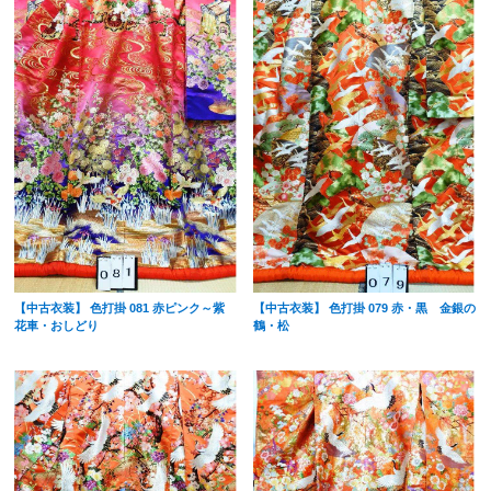
【中古衣装】 色打掛 081 赤ピンク～紫
【中古衣装】 色打掛 079 赤・黒 金銀の
花車・おしどり
鶴・松