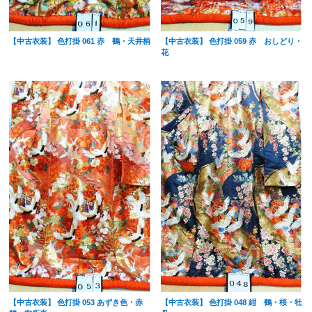
【中古衣装】 色打掛 061 赤 鶴・天井柄
【中古衣装】 色打掛 059 赤 おしどり・
花
【中古衣装】 色打掛 053 あずき色・赤
【中古衣装】 色打掛 048 紺 鶴・桜・牡