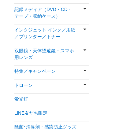
記録メディア（DVD・CD・
テープ・収納ケース）
インクジェット インク／用紙
／プリンター／トナー
双眼鏡・天体望遠鏡・スマホ
用レンズ
特集／キャンペーン
ドローン
蛍光灯
LINE友だち限定
除菌･消臭剤・感染防止グッズ