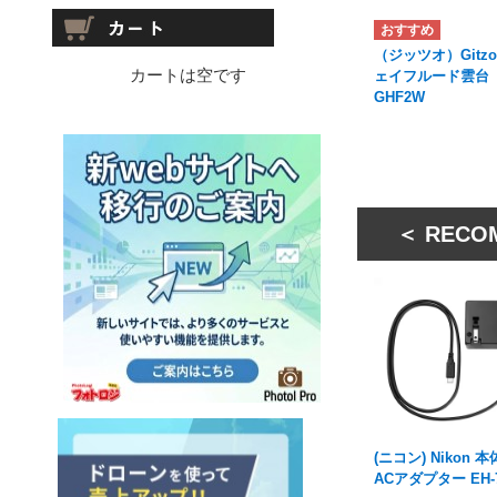
（ジッツオ）Gitz
カートは空です
ェイフルード雲台
GHF2W
＜ RECO
(ニコン) Nikon 
ACアダプター EH-