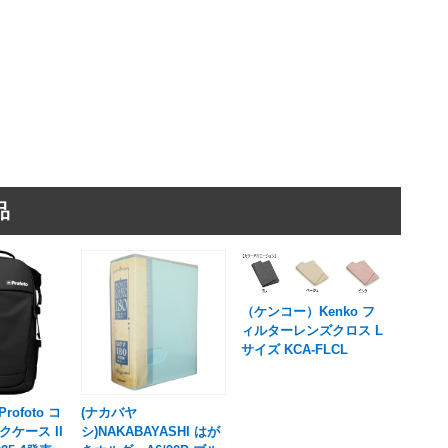
品
（ケンコー）Kenko フ
ィルターレンズクロス L
サイズ KCA-FLCL
rofoto コ
(ナカバヤ
ケース II
シ)NAKABAYASHI はが