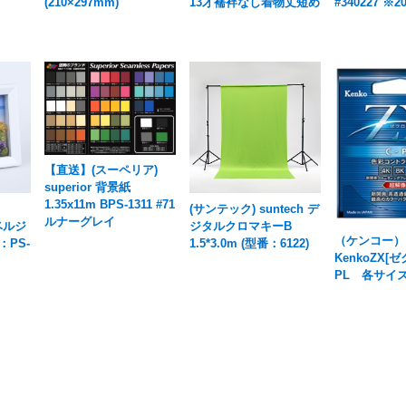
(210×297mm)
13才襦袢なし着物丈短め
#340227 ※2
【直送】(スーペリア)
superior 背景紙
1.35x11m BPS-1311 #71
(サンテック) suntech デ
ルナーグレイ
 ベルジ
ジタルクロマキーB
（ケンコー）
：PS-
1.5*3.0m (型番：6122)
KenkoZX[ゼ
PL 各サイ