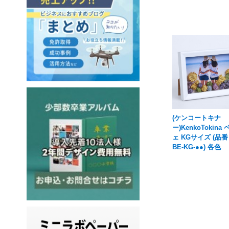
(ケンコートキナ
ー)KenkoTokina
ェ KGサイズ (品番
BE-KG-●●) 各色