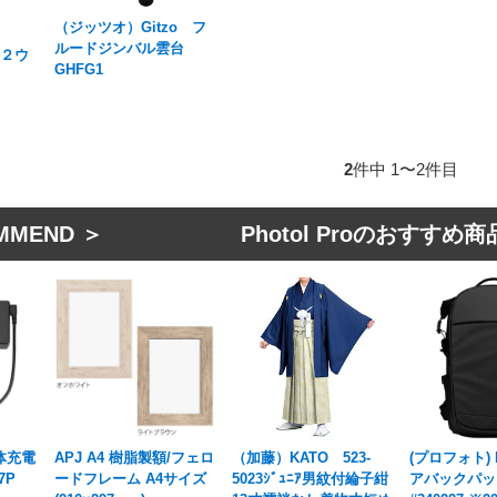
（ジッツオ）Gitzo フ
ルードジンバル雲台
o２ウ
GHFG1
2
件中 1〜2件目
MMEND ＞ Photol Proのおすすめ商
本体充電
APJ A4 樹脂製額/フェロ
（加藤）KATO 523-
(プロフォト) P
7P
ードフレーム A4サイズ
5023ｼﾞｭﾆｱ男紋付綸子紺
アバックパック