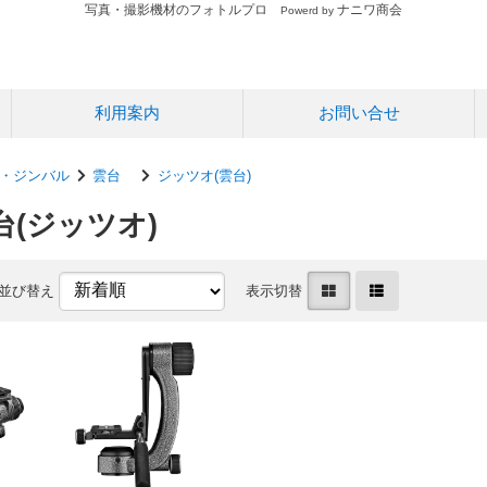
写真・撮影機材のフォトルプロ
ナニワ商会
Powerd by
利用案内
お問い合せ
・ジンバル
雲台
ジッツオ(雲台)
台(ジッツオ)
並び替え
表示切替