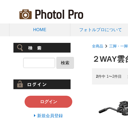
HOME
フォトルプロについて
全商品
三脚・一脚
２WAY雲
検索
2
件中 1〜2件目
ログイン
新規会員登録