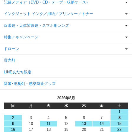
記録メディア（DVD・CD・テープ・収納ケース）
インクジェット インク／用紙／プリンター／トナー
双眼鏡・天体望遠鏡・スマホ用レンズ
特集／キャンペーン
ドローン
蛍光灯
LINE友だち限定
除菌･消臭剤・感染防止グッズ
2026年8月
日
月
火
水
木
金
土
1
2
3
4
5
6
7
8
9
10
11
12
13
14
15
16
17
18
19
20
21
22