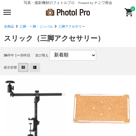
写真・撮影機材のフォトルプロ
ナニワ商会
Powerd by
0
全商品
三脚・一脚・ジンバル
三脚アクセサリー
スリック（三脚アクセサリー）
36
件中 1〜30件目
並び替え
表示切替