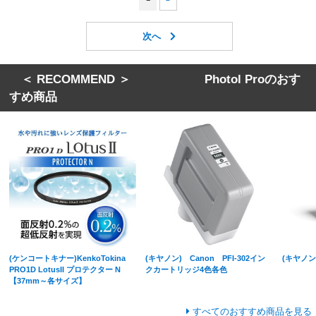
＜ RECOMMEND ＞ Photol Proのおす
すめ商品
(ケンコートキナー)KenkoTokina
(キヤノン) Canon PFI-302イン
(キヤノン
PRO1D LotusII プロテクター N
クカートリッジ4色各色
【37mm～各サイズ】
すべてのおすすめ商品を見る