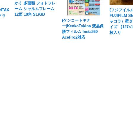
かく 多面額 フォトフレ
ーム シャルムフレーム
NTAX
(フジフイルム
12面 10角 SL/GD
メラ
FUJIFILM S
(ケンコートキナ
ャコラ）壁タ
ー)KenkoTokina 液晶保
イズ 【127×
護フィルム Insta360
枚入り
AcePro2対応