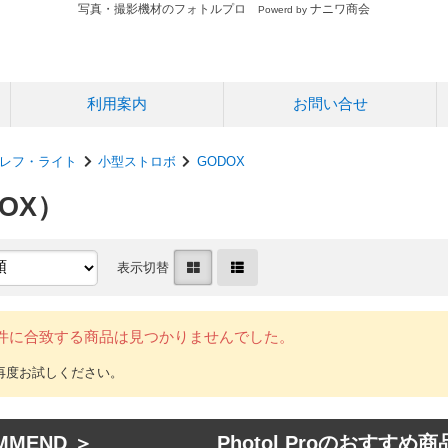
写真・撮影機材のフォトルプロ
ナニワ商会
Powerd by
利用案内
お問い合せ
レフ・ライト
小型ストロボ
GODOX
DOX）
表示切替
件に合致する商品は見つかりませんでした。
MMEND ＞ Photol Proのおすすめ商