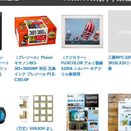
ン
（プレジール）Plaisir
（フジカラー）
三菱MPC-22P
 オート
キヤノンBCI-
FUJICOLOR アルミ額縁
3R10LX1
3リッ
381+380/6MP 対応 互換
A105A シルバー ※アク
液
)
インク プレジール PLE-
リル板採用
C381-6P
（万丈）VANJOH まし