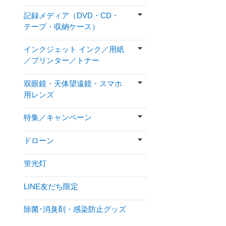
記録メディア（DVD・CD・
テープ・収納ケース）
インクジェット インク／用紙
／プリンター／トナー
双眼鏡・天体望遠鏡・スマホ
用レンズ
特集／キャンペーン
ドローン
蛍光灯
LINE友だち限定
除菌･消臭剤・感染防止グッズ