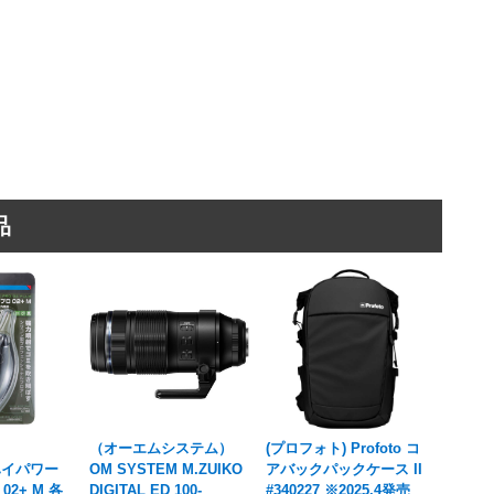
品
（オーエムシステム）
(プロフォト) Profoto コ
ハイパワー
OM SYSTEM M.ZUIKO
アバックパックケース II
2+ M 各
DIGITAL ED 100-
#340227 ※2025.4発売