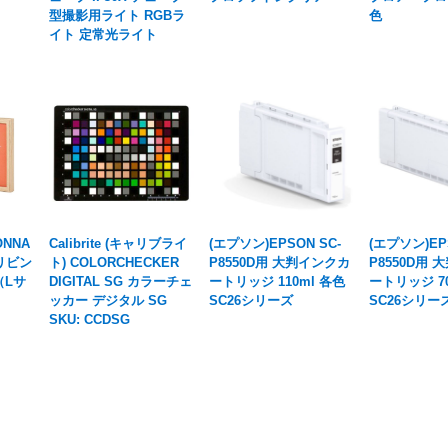
型撮影用ライト RGBラ
色
イト 定常光ライト
NNA
Calibrite (キャリブライ
(エプソン)EPSON SC-
(エプソン)EP
リビン
ト) COLORCHECKER
P8550D用 大判インクカ
P8550D用
 （Lサ
DIGITAL SG カラーチェ
ートリッジ 110ml 各色
ートリッジ 70
ッカー デジタル SG
SC26シリーズ
SC26シリー
SKU: CCDSG