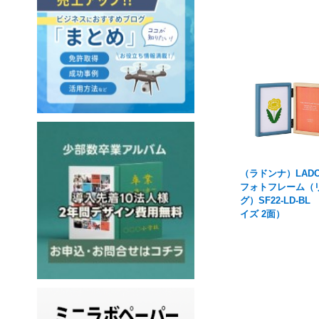
（ラドンナ）LADO
フォトフレーム（
グ）SF22-LD-BL
イズ 2面）