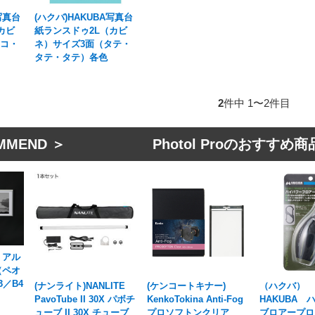
写真台
(ハクバ)HAKUBA写真台
カビ
紙ランスドゥ2L（カビ
ヨコ・
ネ）サイズ3面（タテ・
タテ・タテ）各色
2
件中 1〜2件目
MMEND ＞ Photol Proのおすすめ商
 アル
（ペオ
3／B4
(ナンライト)NANLITE
(ケンコートキナー)
（ハクバ）
PavoTube II 30X パボチ
KenkoTokina Anti-Fog
HAKUBA 
ューブ II 30X チューブ
プロソフトンクリア
ブロアープロ 0