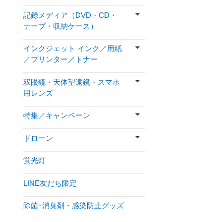
記録メディア（DVD・CD・
テープ・収納ケース）
インクジェット インク／用紙
／プリンター／トナー
双眼鏡・天体望遠鏡・スマホ
用レンズ
特集／キャンペーン
ドローン
蛍光灯
LINE友だち限定
除菌･消臭剤・感染防止グッズ