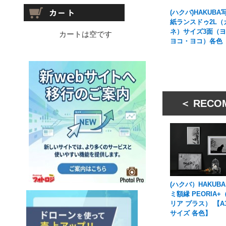
(ハクバ)HAKUBA
紙ランスドゥ2L（
ネ）サイズ3面（
カートは空です
ヨコ・ヨコ）各色
＜ RECO
(ハクバ）HAKUBA
ミ額縁 PEORIA+
リア プラス） 【A
サイズ 各色】