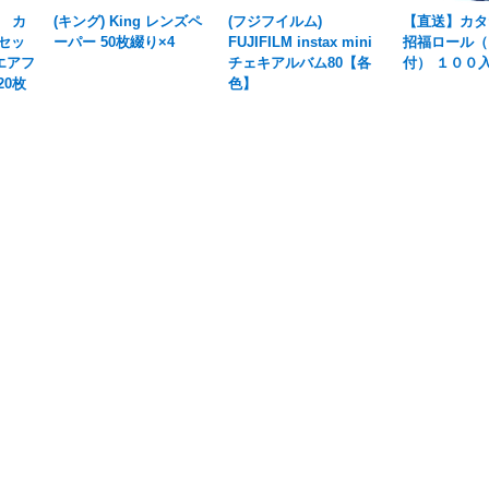
n カ
(キング) King レンズペ
(フジフイルム)
【直送】カタ
セッ
ーパー 50枚綴り×4
FUJIFILM instax mini
招福ロール（
クエアフ
チェキアルバム80【各
付） １００
20枚
色】