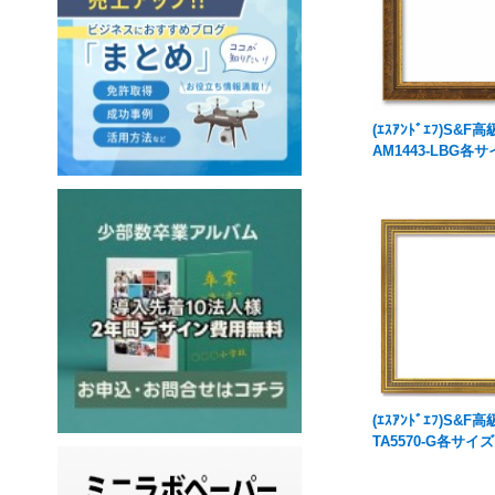
(ｴｽｱﾝﾄﾞｴﾌ)S&F
AM1443-LBG各
(ｴｽｱﾝﾄﾞｴﾌ)S&F
TA5570-G各サイズ