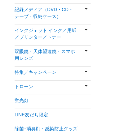
記録メディア（DVD・CD・
テープ・収納ケース）
インクジェット インク／用紙
／プリンター／トナー
双眼鏡・天体望遠鏡・スマホ
用レンズ
特集／キャンペーン
ドローン
蛍光灯
LINE友だち限定
除菌･消臭剤・感染防止グッズ