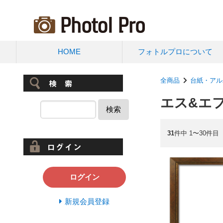
HOME
フォトルプロについて
全商品
台紙・アル
エス&エフ
検索
31
件中 1〜30件目
ログイン
新規会員登録