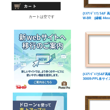
(ｴｽｱﾝﾄﾞｴﾌ) S&F
カートは空です
W-BR (縁幅 44m
(ｴｽｱﾝﾄﾞｴﾌ)S&F
30009-PPL各サイ