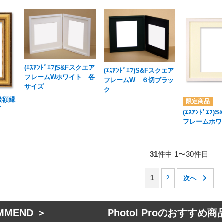
(ｴｽｱﾝﾄﾞｴﾌ)S&Fスクエア
(ｴｽｱﾝﾄﾞｴﾌ)S&Fスクエア
フレームWホワイト 各
フレームW ６切ブラッ
サイズ
ク
高級額縁
ズ
(ｴｽｱﾝﾄﾞｴﾌ
フレームホワ
31
件中 1〜30件目
1
2
MMEND ＞ Photol Proのおすすめ商