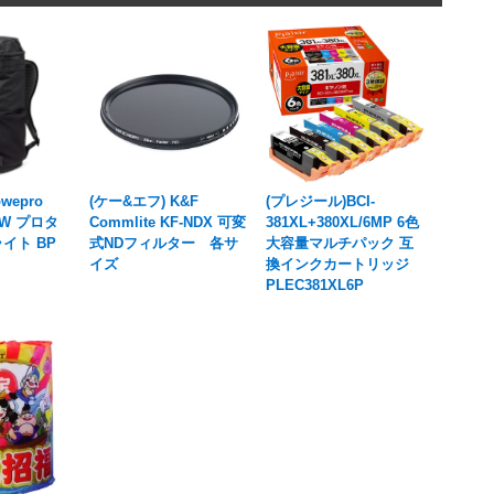
wepro
(ケー&エフ) K&F
(プレジール)BCI-
PWW プロタ
Commlite KF-NDX 可変
381XL+380XL/6MP 6色
イト BP
式NDフィルター 各サ
大容量マルチパック 互
イズ
換インクカートリッジ
PLEC381XL6P