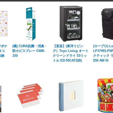
 Pポケ
(蔵) CURA抗菌・消臭・
【直送】(東洋リビン
(ロープロ) Lo
ヨコ
防カビスプレー CWB-
グ）Toyo Living オート
LP37491-
収納
150
クリーンドライ 53リッ
クティック ラ
トル ED-55CAT2(B)
250 AW III