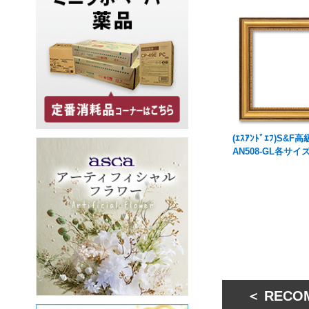
(ｴｽｱﾝﾄﾞｴﾌ)S&F
AN508-GL各サイ
＜ RECO