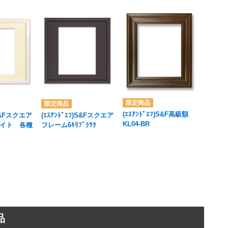
(ｴｽｱﾝﾄﾞｴﾌ)S&F高級額
)S&Fスクエア
(ｴｽｱﾝﾄﾞｴﾌ)S&Fスクエア
KL04-BR
イト 各種
フレーム6ｷﾘﾌﾞﾗﾂｸ
品