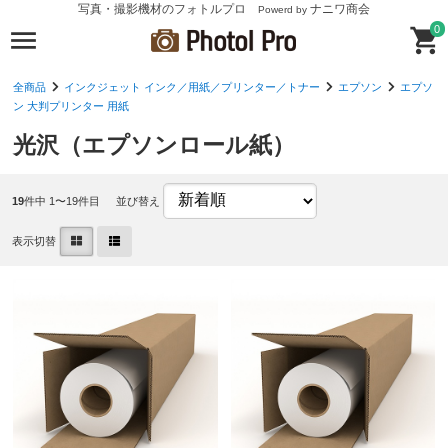
写真・撮影機材のフォトルプロ
ナニワ商会
Powerd by
0
全商品
インクジェット インク／用紙／プリンター／トナー
エプソン
エプソ
ン 大判プリンター 用紙
光沢（エプソンロール紙）
19
件中 1〜19件目
並び替え
表示切替