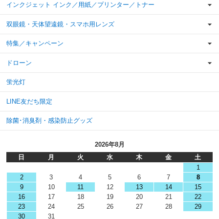
インクジェット インク／用紙／プリンター／トナー
双眼鏡・天体望遠鏡・スマホ用レンズ
特集／キャンペーン
ドローン
蛍光灯
LINE友だち限定
除菌･消臭剤・感染防止グッズ
2026年8月
日
月
火
水
木
金
土
1
2
3
4
5
6
7
8
9
10
11
12
13
14
15
16
17
18
19
20
21
22
23
24
25
26
27
28
29
30
31