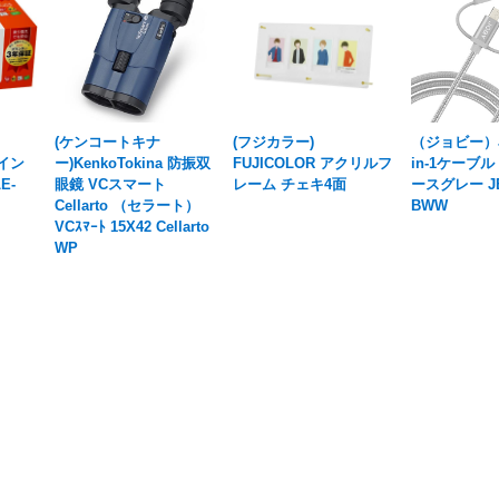
(ケンコートキナ
(フジカラー)
（ジョビー）J
換イン
ー)KenkoTokina 防振双
FUJICOLOR アクリルフ
in-1ケーブル 
E-
眼鏡 VCスマート
レーム チェキ4面
ースグレー JB
Cellarto （セラート）
BWW
VCｽﾏｰﾄ 15X42 Cellarto
WP