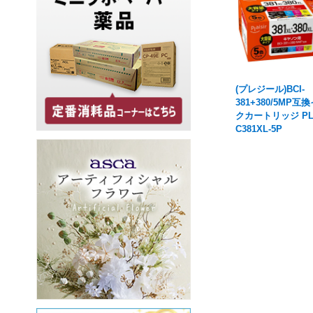
(プレジール)BCI-
381+380/5MP互
クカートリッジ PL
C381XL-5P