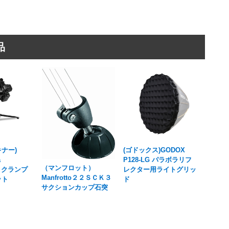
品
ナー)
(ゴドックス)GODOX
a
P128-LG パラボラリフ
（マンフロット）
D クランプ
レクター用ライトグリッ
Manfrotto２２ＳＣＫ３
ット
ド
サクションカップ石突