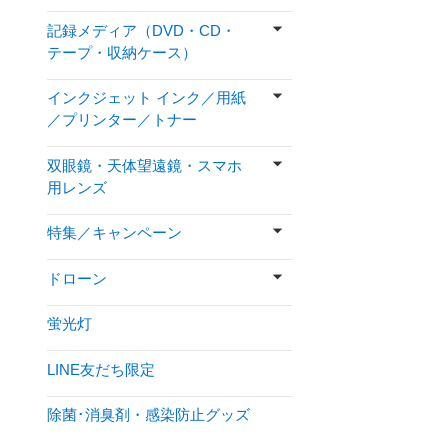
記録メディア（DVD・CD・
テープ・収納ケース）
インクジェット インク／用紙
／プリンター／トナー
双眼鏡・天体望遠鏡・スマホ
用レンズ
特集／キャンペーン
ドローン
蛍光灯
LINE友だち限定
除菌･消臭剤・感染防止グッズ