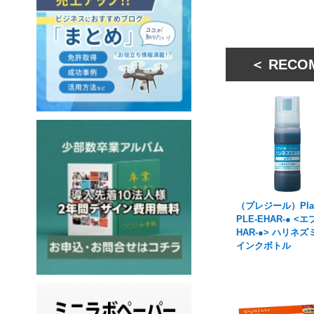
＜ RECO
（プレジール）Plai
PLE-EHAR-● <
HAR-●> ハリネ
インクボトル