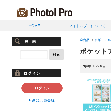
HOME
フォトルプロについて
全商品
台紙・アル
ポケットア
検索
9
件中 1〜9件目
ログイン
新規会員登録