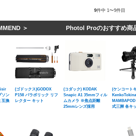
9
件中 1〜9件目
MMEND ＞ Photol Proのおすすめ商
sir
(ゴドックス)GODOX
(コダック) KODAK
(ケンコートキ
エプソン
P158 パラボリック リフ
Snapic A1 35mmフィル
KenkoTokin
ズミ互換
レクター キット
ムカメラ ※焦点距離
MAMBAPO
25mmレンズ採用
式三脚 各キ