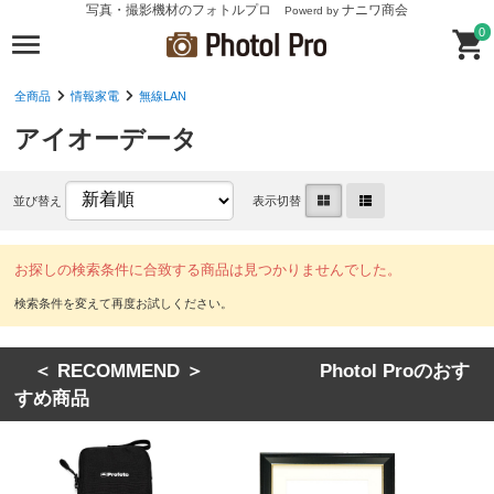
写真・撮影機材のフォトルプロ
ナニワ商会
Powerd by
0
全商品
情報家電
無線LAN
アイオーデータ
並び替え
表示切替
お探しの検索条件に合致する商品は見つかりませんでした。
＜ RECOMMEND ＞ Photol Proのおす
すめ商品