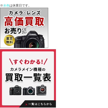
※
水色
は休業日です。