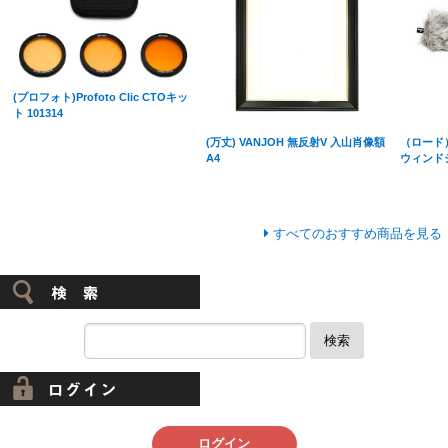
(プロフォト)Profoto Clic CTOキッ
ト 101314
(万丈) VANJOH 無反射V 入山肖像額
（ロード）
A4
ウィンド
すべてのおすすめ商品を見る
検索
ログイン