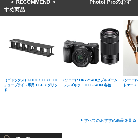
＜ RECOMMEND ＞ Photol Proのおす
すめ商品
（ゴドックス）GODOX TL30 LED
(ソニー) SONY α6400ダブルズーム
(ソニー)S
チューブライト専用 TL-G30グリッ
レンズキット ILCE-6400X 各色
トケース
ド
すべてのおすすめ商品を見る