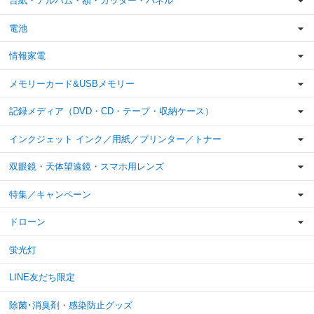
台紙・アルバム・額・カッター・パネル
電池
情報家電
メモリーカード&USBメモリー
記録メディア（DVD・CD・テープ・収納ケース）
インクジェット インク／用紙／プリンター／トナー
双眼鏡・天体望遠鏡・スマホ用レンズ
特集／キャンペーン
ドローン
蛍光灯
LINE友だち限定
除菌･消臭剤・感染防止グッズ