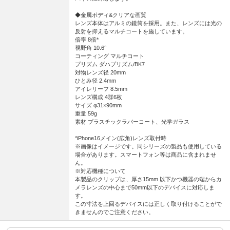
◆金属ボディ&クリアな画質
レンズ本体はアルミの鏡筒を採用。また、レンズには光の
反射を抑えるマルチコートを施しています。
倍率 8倍*
視野角 10.6°
コーティング マルチコート
プリズム ダハプリズム/BK7
対物レンズ径 20mm
ひとみ径 2.4mm
アイレリーフ 8.5mm
レンズ構成 4群6枚
サイズ φ31×90mm
重量 59g
素材 プラスチックラバーコート、光学ガラス
*iPhone16メイン(広角)レンズ取付時
※画像はイメージです。同シリーズの製品も使用している
場合があります。スマートフォン等は商品に含まれませ
ん。
※対応機種について
本製品のクリップは、厚さ15mm 以下かつ機器の端からカ
メラレンズの中心まで50mm以下のデバイスに対応しま
す。
この寸法を上回るデバイスには正しく取り付けることがで
きませんのでご注意ください。