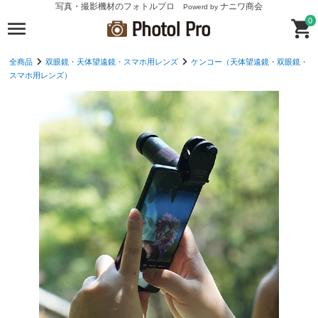
写真・撮影機材のフォトルプロ
ナニワ商会
Powerd by
0
全商品
双眼鏡・天体望遠鏡・スマホ用レンズ
ケンコー（天体望遠鏡・双眼鏡・
スマホ用レンズ）