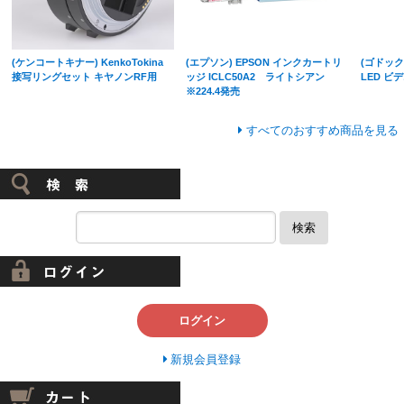
(ケンコートキナー) KenkoTokina
(エプソン) EPSON インクカートリ
(ゴドックス
接写リングセット キヤノンRF用
ッジ ICLC50A2 ライトシアン
LED ビ
※224.4発売
すべてのおすすめ商品を見る
検索
ログイン
新規会員登録