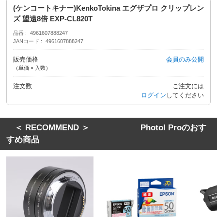
(ケンコートキナー)KenkoTokina エグザプロ クリップレン
ズ 望遠8倍 EXP-CL820T
品番
4961607888247
JANコード
4961607888247
販売価格
会員のみ公開
（単価 × 入数）
注文数
ご注文には
ログイン
してください
＜ RECOMMEND ＞ Photol Proのおす
すめ商品