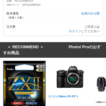
品番
6971120980319
JANコード
6971120980319
販売価格
会員のみ公開
（単価 × 入数）
注文数
ご注文には
ログイン
してください
＜ RECOMMEND ＞ Photol Proのおす
すめ商品
(ニコン) Nikon Z8 ボディ