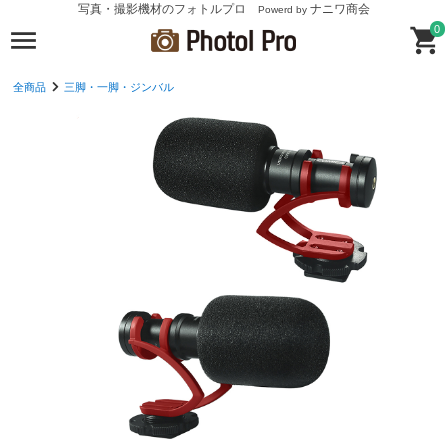
写真・撮影機材のフォトルプロ
ナニワ商会
Powerd by
0
全商品
三脚・一脚・ジンバル