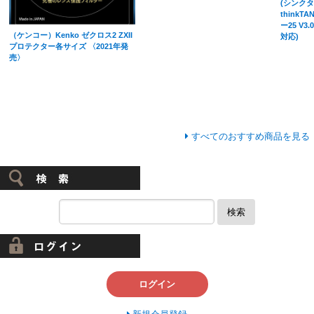
(シンク
thinkT
ー25 V3.
（ケンコー）Kenko ゼクロス2 ZXII
対応)
プロテクター各サイズ 〈2021年発
売〉
すべてのおすすめ商品を見る
検索
ログイン